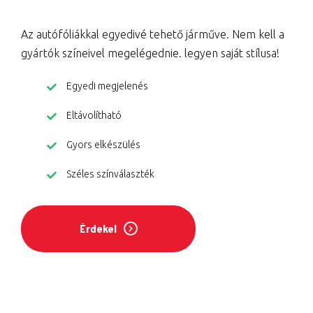
Az autófóliákkal egyedivé tehető járműve. Nem kell a
gyártók színeivel megelégednie. legyen saját stílusa!
Egyedi megjelenés
Eltávolítható
Gyors elkészülés
Széles színválaszték
Érdekel