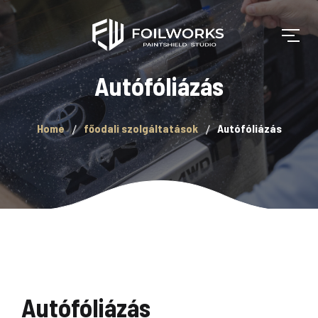
Autófóliázás
Home
főodali szolgáltatások
Autófóliázás
Autófóliázás