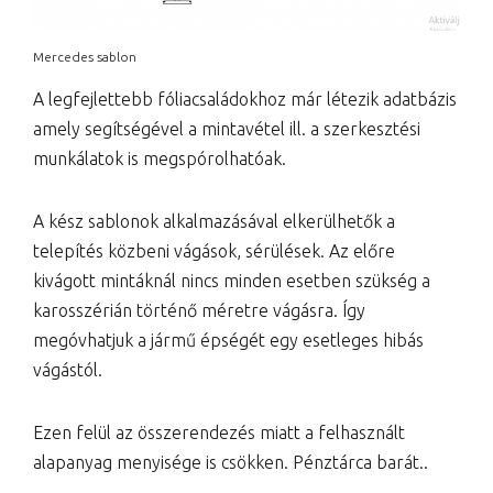
Mercedes sablon
A legfejlettebb fóliacsaládokhoz már létezik adatbázis
amely segítségével a mintavétel ill. a szerkesztési
munkálatok is megspórolhatóak.
A kész sablonok alkalmazásával elkerülhetők a
telepítés közbeni vágások, sérülések. Az előre
kivágott mintáknál nincs minden esetben szükség a
karosszérián történő méretre vágásra. Így
megóvhatjuk a jármű épségét egy esetleges hibás
vágástól.
Ezen felül az összerendezés miatt a felhasznált
alapanyag menyisége is csökken. Pénztárca barát..