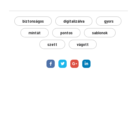
biztonságos
digitalizálva
gyors
mintát
pontos
sablonok
szett
vágott