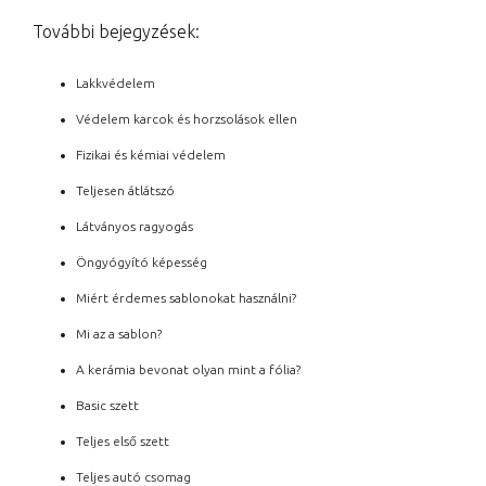
További bejegyzések:
Lakkvédelem
Védelem karcok és horzsolások ellen
Fizikai és kémiai védelem
Teljesen átlátszó
Látványos ragyogás
Öngyógyító képesség
Miért érdemes sablonokat használni?
Mi az a sablon?
A kerámia bevonat olyan mint a fólia?
Basic szett
Teljes első szett
Teljes autó csomag