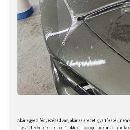
Akár egyedi fényezésed van, akár az eredeti gyári festék, nem
mosási technikákig, karcolásokig és hologramokon át mind kön