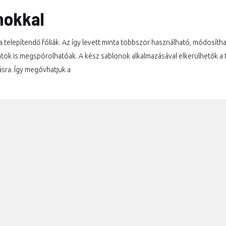
Fizikai és kémiai védelem
onokkal
Matt védőfólia
k a telepítendő fóliák. Az így levett minta többször használható, módosít
Miért jó a sablonok
latok is megspórolhatóak. A kész sablonok alkalmazásával elkerülhetők a 
használata?
sra. Így megóvhatjuk a
Mi az a sablon?
Teljesen átlátszó védelem
Látványos ragyogás
A kerámia bevonat olyan
mint a fólia?
Védőfólia autóra
Basic szett / új autó induló
védelem