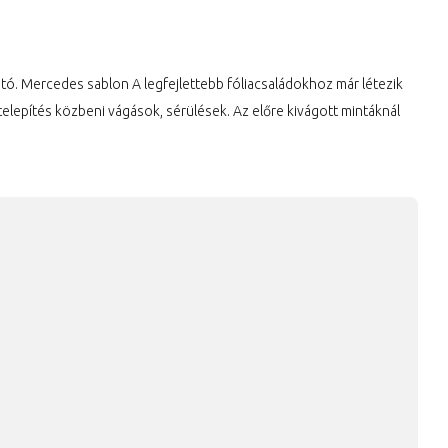
ható. Mercedes sablon A legfejlettebb fóliacsaládokhoz már létezik
telepítés közbeni vágások, sérülések. Az előre kivágott mintáknál