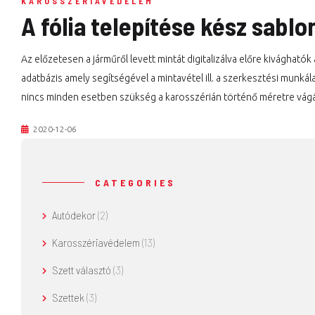
KAROSSZÉRIAVÉDELEM
A fólia telepítése kész sabl
Az előzetesen a járműről levett mintát digitalizálva előre kivágható
adatbázis amely segítségével a mintavétel ill. a szerkesztési munká
nincs minden esetben szükség a karosszérián történő méretre vágá
2020-12-06
CATEGORIES
Autódekor
(2)
Karosszériavédelem
(13)
Szett választó
(3)
Szettek
(3)