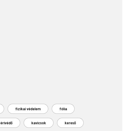
fizikai védelem
fólia
érivédő
kavicsok
kereső