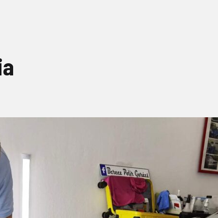
Városi prémium csomag
Teljes autó csomag
ia