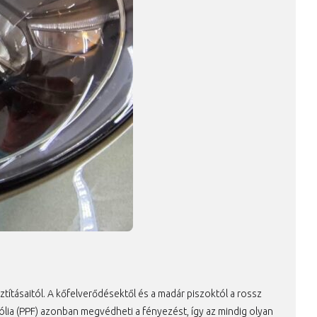
ításaitól. A kőfelverődésektől és a madár piszoktól a rossz
lia (PPF) azonban megvédheti a fényezést, így az mindig olyan