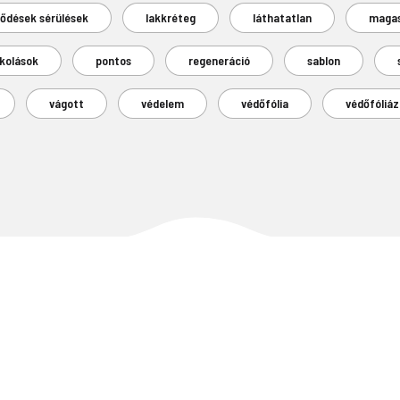
rődések sérülések
lakkréteg
láthatatlan
maga
kolások
pontos
regeneráció
sablon
vágott
védelem
védőfólia
védőfóliáz