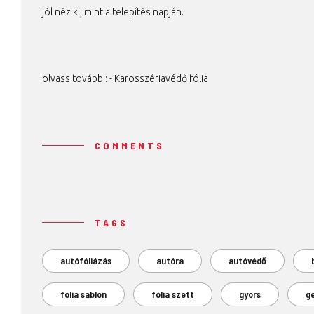
jól néz ki, mint a telepítés napján.
olvass tovább : -
Karosszériavédő fólia
COMMENTS
TAGS
autófóliázás
autóra
autóvédő
fólia sablon
fólia szett
gyors
g