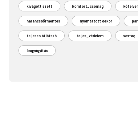
kivágott szett
komfort_csomag
kőfelve
narancsbőrmentes
nyomtatott dekor
par
teljesen átlátszó
teljes_védelem
vastag
öngyógyítás