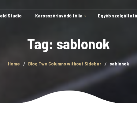
ield Studio
Karosszériavédő fólia
Egyéb szolgáltat
Tag: sablonok
Védelem karcok és
Home
Blog Two Columns without Sidebar
sablonok
horzsolások ellen
Öngyógyuló képesség
Autóvédő fólia
A fólia telepítése kész
sablonokkal
Lakkvédelem