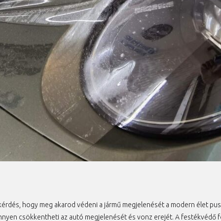
 kérdés, hogy meg akarod védeni a jármű megjelenését a modern élet puszt
nyen csökkentheti az autó megjelenését és vonz erejét. A festékvédő fó