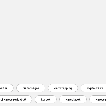
beltér
biztonságos
car wrapping
digitalizálva
épi karosszériavédő
karcok
karcolások
karossz