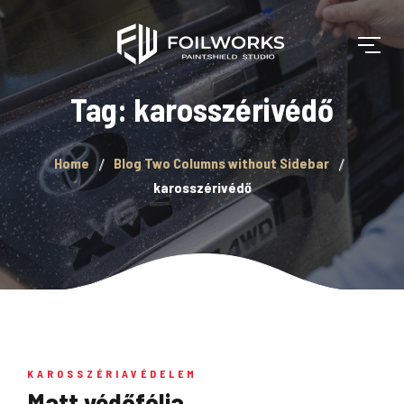
Tag: karosszérivédő
Home
Blog Two Columns without Sidebar
karosszérivédő
KAROSSZÉRIAVÉDELEM
Matt védőfólia