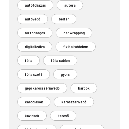
autófóliázás
autóra
autóvédő
beltér
biztonságos
car wrapping
digitalizálva
fizikai védelem
fólia
fólia sablon
fólia szett
gyors
gépi karosszériavédő
karcok
karcolások
karosszérivédő
kavicsok
kereső