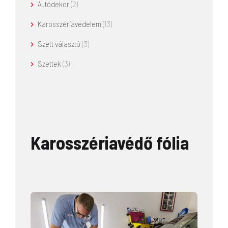
Autódekor
(2)
Karosszériavédelem
(13)
Szett választó
(3)
Szettek
(3)
Karosszériavédő fólia