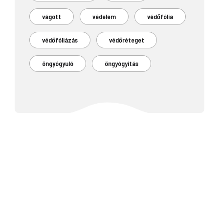
vágott
védelem
védőfólia
védőfóliázás
védőréteget
öngyógyuló
öngyógyítás