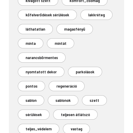
kivágott szett
komfort_csomag
kőfelverődések sérülések
lakkréteg
láthatatlan
magasfényű
minta
mintát
narancsbőrmentes
nyomtatott dekor
parkolások
pontos
regeneráció
sablon
sablonok
szett
sérülések
teljesen átlátszó
teljes_védelem
vastag