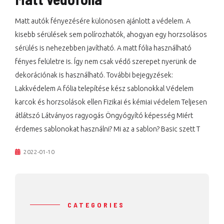
Matt autók fényezésére különösen ajánlott a védelem. A
kisebb sérülések sem polírozhatók, ahogyan egy horzsolásos
sérülés is nehezebben javítható. A matt fólia használható
fényes felületre is. Így nem csak védő szerepet nyerünk de
dekorációnak is használható. További bejegyzések:
Lakkvédelem A fólia telepítése kész sablonokkal Védelem
karcok és horzsolások ellen Fizikai és kémiai védelem Teljesen
átlátszó Látványos ragyogás Öngyógyító képesség Miért
érdemes sablonokat használni? Mi az a sablon? Basic szett T
2022-01-10
CATEGORIES