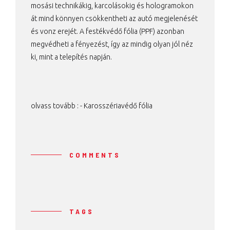
mosási technikákig, karcolásokig és hologramokon
át mind könnyen csökkentheti az autó megjelenését
és vonz erejét. A festékvédő fólia (PPF) azonban
megvédheti a fényezést, így az mindig olyan jól néz
ki, mint a telepítés napján.
olvass tovább : -
Karosszériavédő fólia
COMMENTS
TAGS