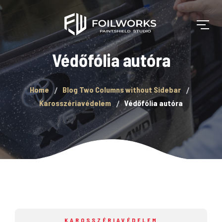
Védőfólia autóra
Home
Blog Two Columns without Sidebar
Karosszériavédelem
Védőfólia autóra
KAROSSZÉRIAVÉDELEM