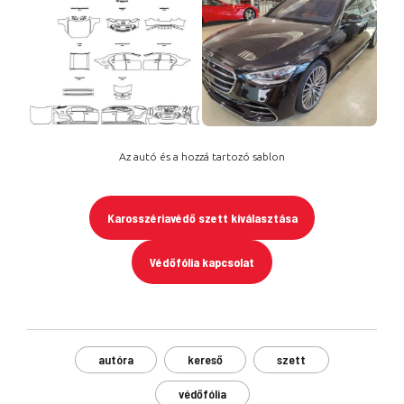
Az autó és a hozzá tartozó sablon
Karosszériavédő szett kiválasztása
Védőfólia kapcsolat
autóra
kereső
szett
védőfólia