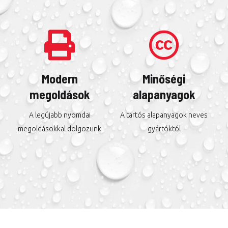
Modern
Minőségi
megoldások
alapanyagok
A legújabb nyomdai
A tartós alapanyagok neves
megoldásokkal dolgozunk
gyártóktól