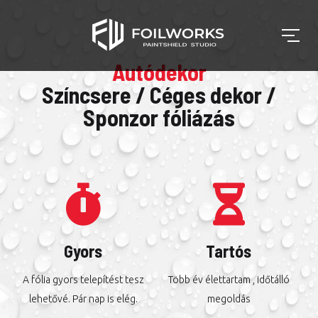
Autódekor
Színcsere / Céges dekor /
Sponzor fóliázás
Gyors
Tartós
A fólia gyors telepítést tesz
Több év élettartam , időtálló
lehetővé. Pár nap is elég.
megoldás