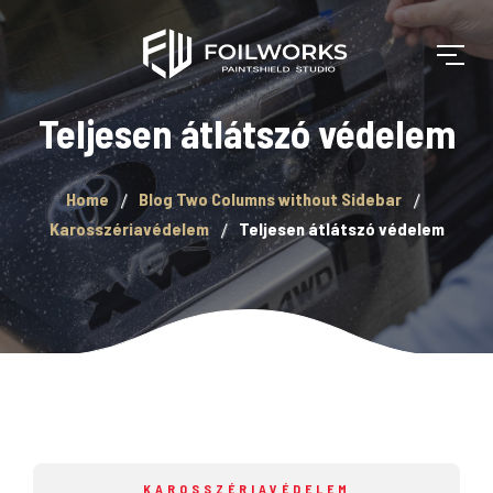
Teljesen átlátszó védelem
Home
Blog Two Columns without Sidebar
Karosszériavédelem
Teljesen átlátszó védelem
KAROSSZÉRIAVÉDELEM