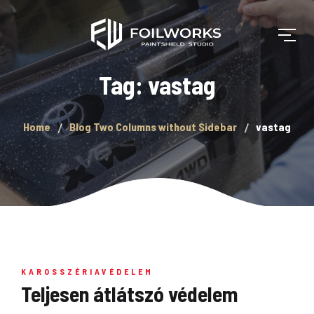
Tag: vastag
Home
Blog Two Columns without Sidebar
vastag
KAROSSZÉRIAVÉDELEM
Teljesen átlátszó védelem