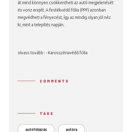
át mind könnyen csökkentheti az autó megjelenését
és vonz erejét. A festékvédő fólia (PPF) azonban
megvédheti a fényezést, így az mindig olyan jól néz
ki, mint a telepítés napján.
olvass tovább : -
Karosszériavédő fólia
COMMENTS
TAGS
autófóliázás
autóra