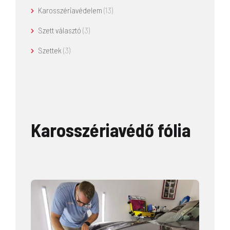
Karosszériavédelem
(13)
Szett választó
(3)
Szettek
(3)
Karosszériavédő fólia