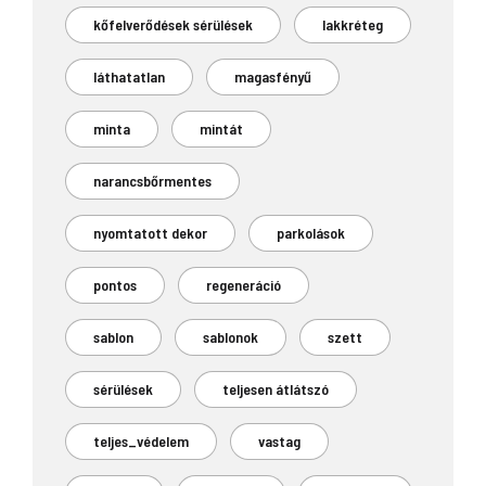
kőfelverődések sérülések
lakkréteg
láthatatlan
magasfényű
minta
mintát
narancsbőrmentes
nyomtatott dekor
parkolások
pontos
regeneráció
sablon
sablonok
szett
sérülések
teljesen átlátszó
teljes_védelem
vastag