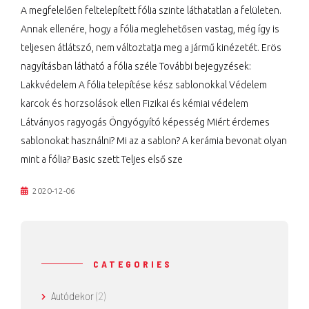
A megfelelően feltelepített fólia szinte láthatatlan a felületen.
Annak ellenére, hogy a fólia meglehetősen vastag, még így is
teljesen átlátszó, nem változtatja meg a jármű kinézetét. Erös
nagyításban látható a fólia széle További bejegyzések:
Lakkvédelem A fólia telepítése kész sablonokkal Védelem
karcok és horzsolások ellen Fizikai és kémiai védelem
Látványos ragyogás Öngyógyító képesség Miért érdemes
sablonokat használni? Mi az a sablon? A kerámia bevonat olyan
mint a fólia? Basic szett Teljes első sze
2020-12-06
CATEGORIES
Autódekor
(2)