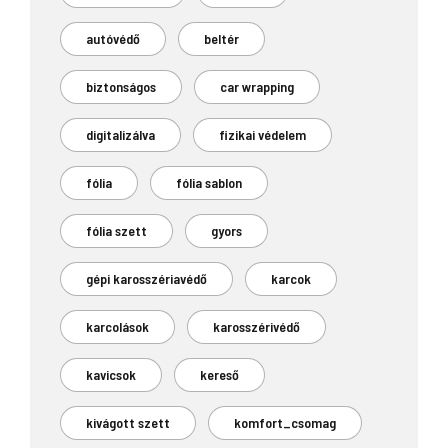
autóvédő
beltér
biztonságos
car wrapping
digitalizálva
fizikai védelem
fólia
fólia sablon
fólia szett
gyors
gépi karosszériavédő
karcok
karcolások
karosszérivédő
kavicsok
kereső
kivágott szett
komfort_csomag