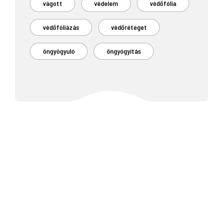
vágott
védelem
védőfólia
védőfóliázás
védőréteget
öngyógyuló
öngyógyítás