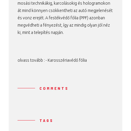
mosási technikákig, karcolásokig és hologramokon
át mind könnyen csökkentheti az autó megjelenését
és vonz erejét. A festékvédő fólia (PPF) azonban
megvédheti a fényezést, így az mindig olyan jól néz
ki, mint a telepítés napján.
olvass tovább : -
Karosszériavédő fólia
COMMENTS
TAGS