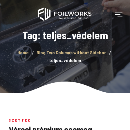
Tag: teljes_védelem
Home
Blog Two Columns without Sidebar
teljes_védelem
SZETTEK
Városi prémium csomag