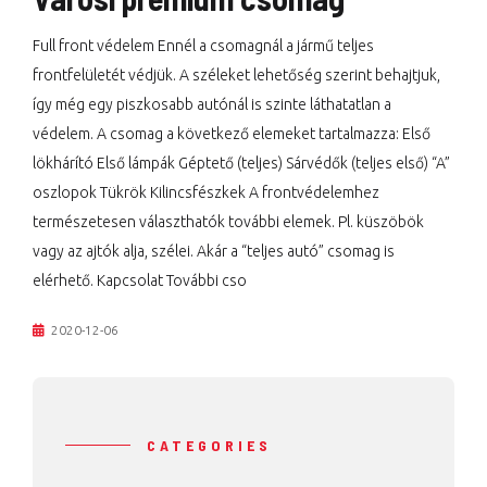
Full front védelem Ennél a csomagnál a jármű teljes
frontfelületét védjük. A széleket lehetőség szerint behajtjuk,
így még egy piszkosabb autónál is szinte láthatatlan a
védelem. A csomag a következő elemeket tartalmazza: Első
lökhárító Első lámpák Géptető (teljes) Sárvédők (teljes első) “A”
oszlopok Tükrök Kilincsfészkek A frontvédelemhez
természetesen választhatók további elemek. Pl. küszöbök
vagy az ajtók alja, szélei. Akár a “teljes autó” csomag is
elérhető. Kapcsolat További cso
2020-12-06
CATEGORIES