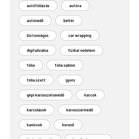
autófóliázás
autóra
autóvédő
beltér
biztonságos
car wrapping
digitalizálva
fizikai védelem
fólia
fólia sablon
fólia szett
gyors
gépi karosszériavédő
karcok
karcolások
karosszérivédő
kavicsok
kereső