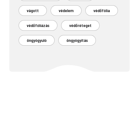
vágott
védelem
védőfólia
védőfóliázás
védőréteget
öngyógyuló
öngyógyítás