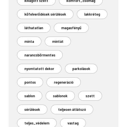
kivágott szett
komfort_csomag
kőfelverődések sérülések
lakkréteg
láthatatlan
magasfényű
minta
mintát
narancsbőrmentes
nyomtatott dekor
parkolások
pontos
regeneráció
sablon
sablonok
szett
sérülések
teljesen átlátszó
teljes_védelem
vastag