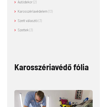
Autódekor
(2)
Karosszériavédelem
(13)
Szett választó
(3)
Szettek
(3)
Karosszériavédő fólia