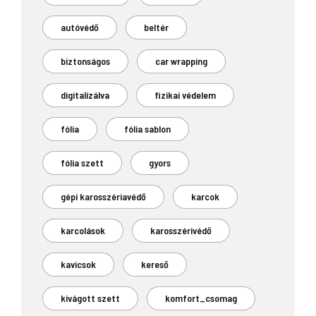
autóvédő
beltér
biztonságos
car wrapping
digitalizálva
fizikai védelem
fólia
fólia sablon
fólia szett
gyors
gépi karosszériavédő
karcok
karcolások
karosszérivédő
kavicsok
kereső
kivágott szett
komfort_csomag