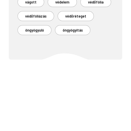
vágott
védelem
védőfólia
védőfóliázás
védőréteget
öngyógyuló
öngyógyítás