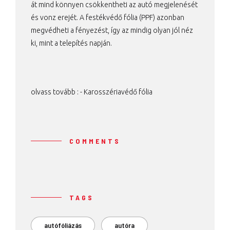
át mind könnyen csökkentheti az autó megjelenését
és vonz erejét. A festékvédő fólia (PPF) azonban
megvédheti a fényezést, így az mindig olyan jól néz
ki, mint a telepítés napján.
olvass tovább : -
Karosszériavédő fólia
COMMENTS
TAGS
autófóliázás
autóra