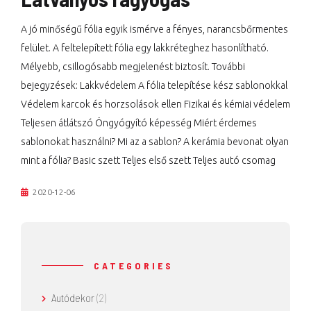
A jó minőségű fólia egyik ismérve a fényes, narancsbőrmentes
felület. A feltelepített fólia egy lakkréteghez hasonlítható.
Mélyebb, csillogósabb megjelenést biztosít. További
bejegyzések: Lakkvédelem A fólia telepítése kész sablonokkal
Védelem karcok és horzsolások ellen Fizikai és kémiai védelem
Teljesen átlátszó Öngyógyító képesség Miért érdemes
sablonokat használni? Mi az a sablon? A kerámia bevonat olyan
mint a fólia? Basic szett Teljes első szett Teljes autó csomag
2020-12-06
CATEGORIES
Autódekor
(2)