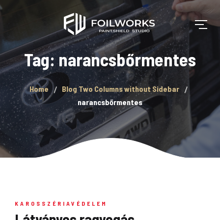
Tag: narancsbőrmentes
Home
Blog Two Columns without Sidebar
narancsbőrmentes
KAROSSZÉRIAVÉDELEM
Látványos ragyogás