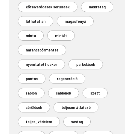
kőfelverődések sérülések
lakkréteg
láthatatlan
magasfényű
minta
mintát
narancsbőrmentes
nyomtatott dekor
parkolások
pontos
regeneráció
sablon
sablonok
szett
sérülések
teljesen átlátszó
teljes_védelem
vastag