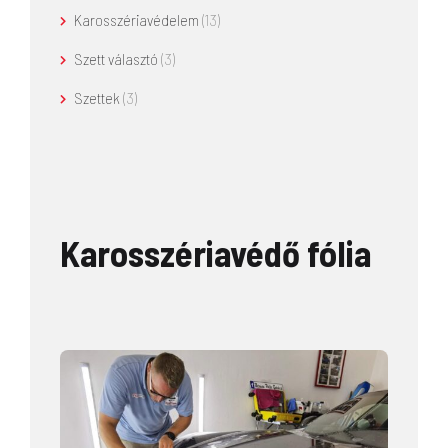
Karosszériavédelem
(13)
Szett választó
(3)
Szettek
(3)
Karosszériavédő fólia