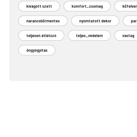
kivágott szett
komfort_csomag
kőfelve
narancsbőrmentes
nyomtatott dekor
par
teljesen átlátszó
teljes_védelem
vastag
öngyógyítás