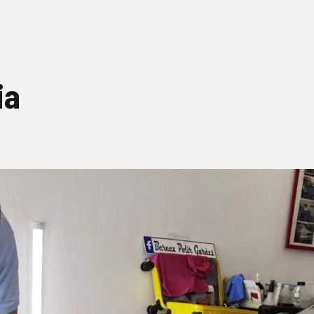
Városi prémium csomag
Teljes autó csomag
ia