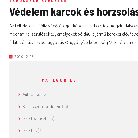
KAROSSZÉRIAVÉDELEM
Védelem karcok és horzsolás
Az feltelepített fólia védőréteget képez a lakkon, így megakadályoz
mechanikai sérülésektől, amelyeket például a jármű kerekei alól fel
átlátszó Látványos ragyogás Öngyógyító képesség Miért érdemes sa
2020-12-06
CATEGORIES
Autódekor
(2)
Karosszériavédelem
(13)
Szett választó
(3)
Szettek
(3)