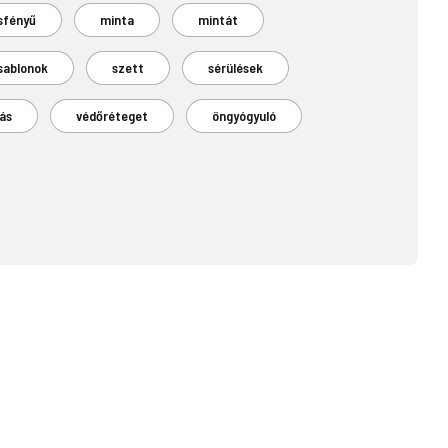
sfényű
minta
mintát
sablonok
szett
sérülések
ás
védőréteget
öngyógyuló