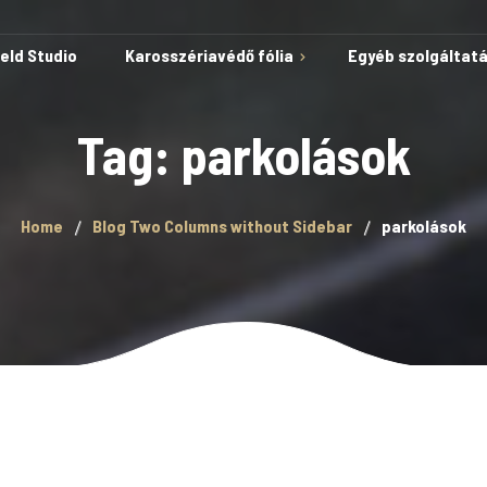
ield Studio
Karosszériavédő fólia
Egyéb szolgáltat
Tag: parkolások
Védelem karcok és
Home
Blog Two Columns without Sidebar
parkolások
horzsolások ellen
Öngyógyuló képesség
Autóvédő fólia
A fólia telepítése kész
sablonokkal
Lakkvédelem