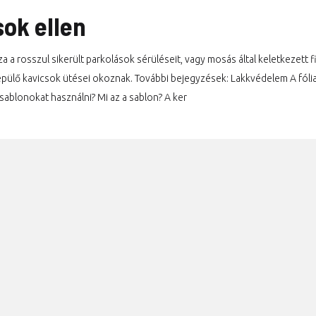
Fizikai és kémiai védelem
ok ellen
Matt védőfólia
za a rosszul sikerült parkolások sérüléseit, vagy mosás által keletkezet
Miért jó a sablonok
repülő kavicsok ütései okoznak. További bejegyzések: Lakkvédelem A fólia
használata?
blonokat használni? Mi az a sablon? A ker
Mi az a sablon?
Teljesen átlátszó védelem
Látványos ragyogás
A kerámia bevonat olyan
mint a fólia?
Védőfólia autóra
Basic szett / új autó induló
védelem