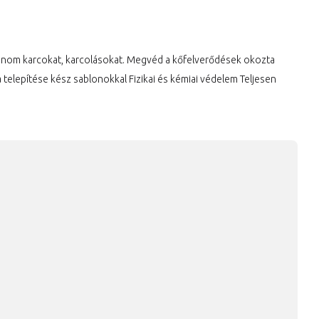
t finom karcokat, karcolásokat. Megvéd a kőfelverődések okozta
 telepítése kész sablonokkal Fizikai és kémiai védelem Teljesen