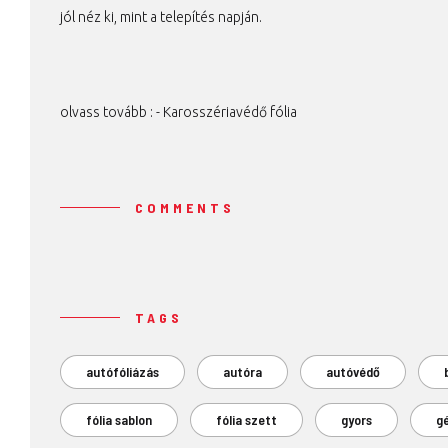
jól néz ki, mint a telepítés napján.
olvass tovább : -
Karosszériavédő fólia
COMMENTS
TAGS
autófóliázás
autóra
autóvédő
fólia sablon
fólia szett
gyors
g