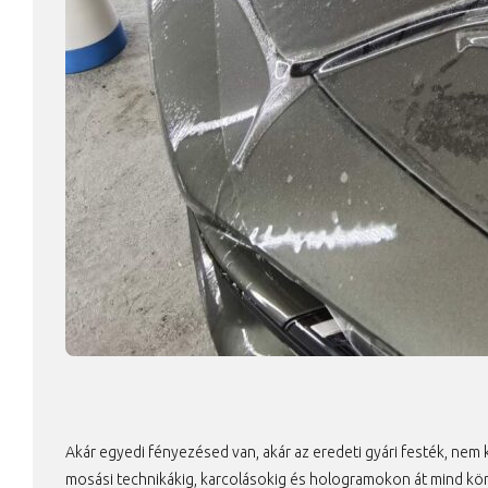
Akár egyedi fényezésed van, akár az eredeti gyári festék, nem
mosási technikákig, karcolásokig és hologramokon át mind kön