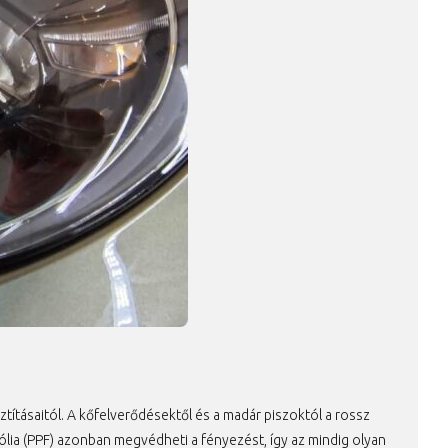
ításaitól. A kőfelverődésektől és a madár piszoktól a rossz
lia (PPF) azonban megvédheti a fényezést, így az mindig olyan