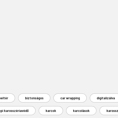
beltér
biztonságos
car wrapping
digitalizálva
épi karosszériavédő
karcok
karcolások
karossz