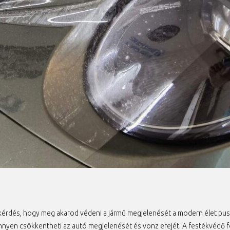
 kérdés, hogy meg akarod védeni a jármű megjelenését a modern élet puszt
nyen csökkentheti az autó megjelenését és vonz erejét. A festékvédő fó