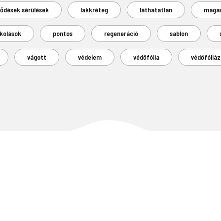
rődések sérülések
lakkréteg
láthatatlan
maga
kolások
pontos
regeneráció
sablon
vágott
védelem
védőfólia
védőfóliáz