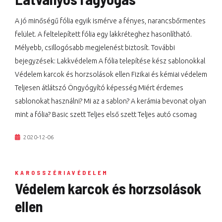
A jó minőségű fólia egyik ismérve a fényes, narancsbőrmentes
felület. A feltelepített fólia egy lakkréteghez hasonlítható.
Mélyebb, csillogósabb megjelenést biztosít. További
bejegyzések: Lakkvédelem A fólia telepítése kész sablonokkal
Védelem karcok és horzsolások ellen Fizikai és kémiai védelem
Teljesen átlátszó Öngyógyító képesség Miért érdemes
sablonokat használni? Mi az a sablon? A kerámia bevonat olyan
mint a fólia? Basic szett Teljes első szett Teljes autó csomag
2020-12-06
KAROSSZÉRIAVÉDELEM
Védelem karcok és horzsolások
ellen