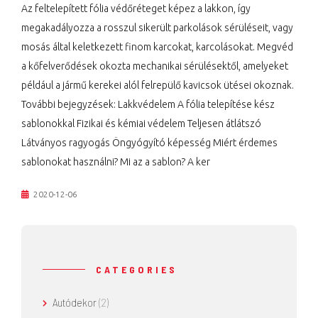
Az feltelepített fólia védőréteget képez a lakkon, így
megakadályozza a rosszul sikerült parkolások sérüléseit, vagy
mosás által keletkezett finom karcokat, karcolásokat. Megvéd
a kőfelverődések okozta mechanikai sérülésektől, amelyeket
például a jármű kerekei alól felrepülő kavicsok ütései okoznak.
További bejegyzések: Lakkvédelem A fólia telepítése kész
sablonokkal Fizikai és kémiai védelem Teljesen átlátszó
Látványos ragyogás Öngyógyító képesség Miért érdemes
sablonokat használni? Mi az a sablon? A ker
2020-12-06
CATEGORIES
Autódekor
(2)