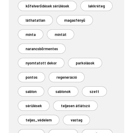
kőfelverődések sérülések
lakkréteg
láthatatlan
magasfényű
minta
mintát
narancsbőrmentes
nyomtatott dekor
parkolások
pontos
regeneráció
sablon
sablonok
szett
sérülések
teljesen átlátszó
teljes_védelem
vastag