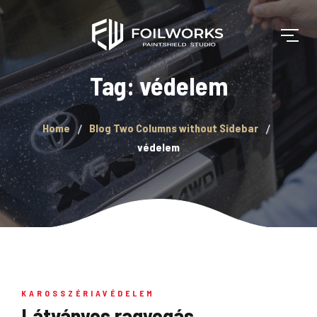
Tag: védelem
Home
Blog Two Columns without Sidebar
védelem
KAROSSZÉRIAVÉDELEM
Látványos ragyogás