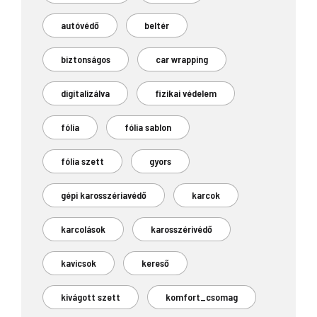
autóvédő
beltér
biztonságos
car wrapping
digitalizálva
fizikai védelem
fólia
fólia sablon
fólia szett
gyors
gépi karosszériavédő
karcok
karcolások
karosszérivédő
kavicsok
kereső
kivágott szett
komfort_csomag