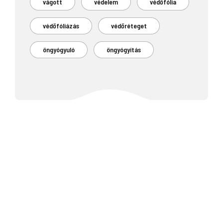
vágott
védelem
védőfólia
védőfóliázás
védőréteget
öngyógyuló
öngyógyítás