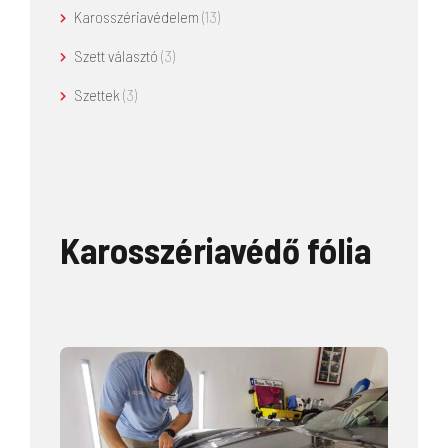
Karosszériavédelem
(13)
Szett választó
(3)
Szettek
(3)
Karosszériavédő fólia