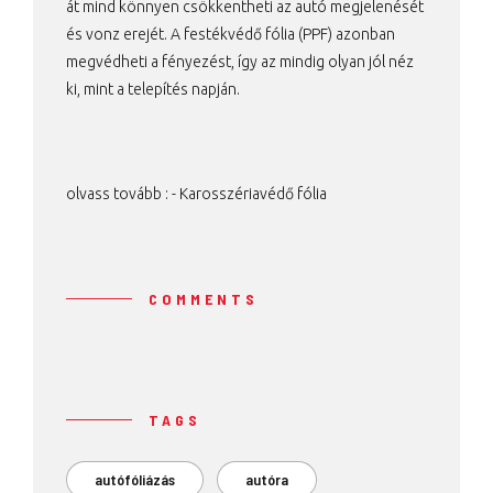
át mind könnyen csökkentheti az autó megjelenését
és vonz erejét. A festékvédő fólia (PPF) azonban
megvédheti a fényezést, így az mindig olyan jól néz
ki, mint a telepítés napján.
olvass tovább : -
Karosszériavédő fólia
COMMENTS
TAGS
autófóliázás
autóra