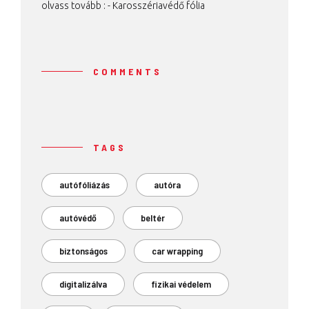
olvass tovább : -
Karosszériavédő fólia
COMMENTS
TAGS
autófóliázás
autóra
autóvédő
beltér
biztonságos
car wrapping
digitalizálva
fizikai védelem