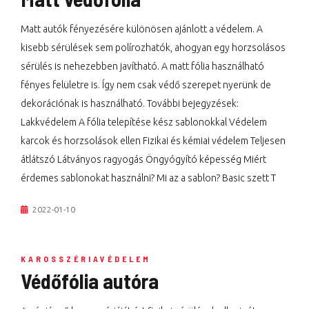
Matt autók fényezésére különösen ajánlott a védelem. A
kisebb sérülések sem polírozhatók, ahogyan egy horzsolásos
sérülés is nehezebben javítható. A matt fólia használható
fényes felületre is. Így nem csak védő szerepet nyerünk de
dekorációnak is használható. További bejegyzések:
Lakkvédelem A fólia telepítése kész sablonokkal Védelem
karcok és horzsolások ellen Fizikai és kémiai védelem Teljesen
átlátszó Látványos ragyogás Öngyógyító képesség Miért
érdemes sablonokat használni? Mi az a sablon? Basic szett T
2022-01-10
KAROSSZÉRIAVÉDELEM
Védőfólia autóra