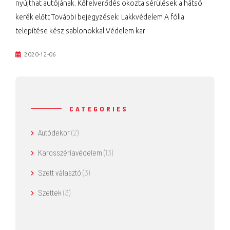
nyújthat autójának. Kőfelverődés okozta sérülések a hátsó
kerék előtt További bejegyzések: Lakkvédelem A fólia
telepítése kész sablonokkal Védelem kar
2020-12-06
CATEGORIES
Autódekor
(2)
Karosszériavédelem
(13)
Szett választó
(3)
Szettek
(3)