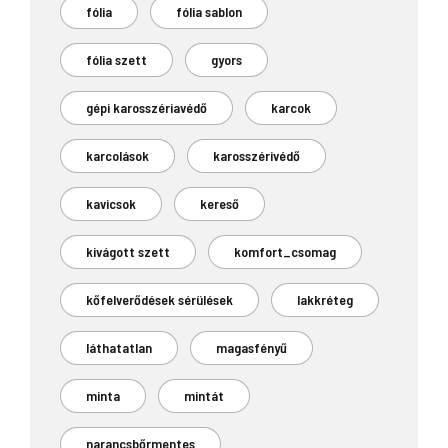
fólia
fólia sablon
fólia szett
gyors
gépi karosszériavédő
karcok
karcolások
karosszérivédő
kavicsok
kereső
kivágott szett
komfort_csomag
kőfelverődések sérülések
lakkréteg
láthatatlan
magasfényű
minta
mintát
narancsbőrmentes