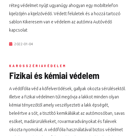
réteg védelmet nyújt ugyanúgy ahogyan egy mobiltelefon
kijelzőjén a kijelzővédő. Védett felületek és a hozzá tartozó
sablon Kikeresem van e védelem az autómra Autóvédő
kapcsolat
2022-01-04
KAROSSZÉRIAVÉDELEM
Fizikai és kémiai védelem
A védőfólia véd a kőfelverődések, gallyak okozta sérülésektől.
illetve a fizikai védelmen túl megóvja a lakkot minden olyan
kémiai tényezőtől amely veszélyezteti a lakk épségét,
beleértve a sót, a tisztító kemikáliákat az autómosóban, savas
esőket, madárürülékeket, rovarmaradványokat és falevek
okozta nyomokat. A védőfólia használatával biztos védelmet