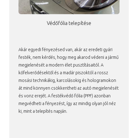
Védőfólia telepítése
Akár egyedi fényezésed van, akár az eredeti gyári
festék, nem kérdés, hogy meg akarod védeni a jármű
megjelenését a modern élet pusztításaitól. A
kőfelverődésektől és a madár piszoktól a rossz
mosási technikákig, karcolásokig és hologramokon
át mind könnyen csökkentheti az autó megjelenését
és vonz erejét. A festékvédő fólia (PPF) azonban
megvédheti a fényezést, így az mindig olyan jól néz
ki, mint a telepítés napján.