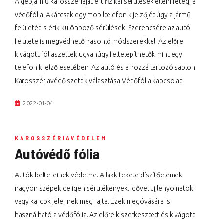
A gépjármű karosszériáját ért fizikai sérülések elleni réteg, a
védőfólia. Akárcsak egy mobiltelefon kijelzőjét úgy a jármű
felületét is érik különböző sérülések. Szerencsére az autó
felülete is megvédhető hasonló módszerekkel. Az előre
kivágott fóliaszettek ugyanúgy feltelepíthetők mint egy
telefon kijelző esetében. Az autó és a hozzá tartozó sablon
Karosszériavédő szett kiválasztása Védőfólia kapcsolat
2022-01-04
KAROSSZÉRIAVÉDELEM
Autóvédő fólia
Autók beltereinek védelme. A lakk fekete díszítőelemek
nagyon szépek de igen sérülékenyek. Idővel ujjlenyomatok
vagy karcok jelennek meg rajta. Ezek megóvására is
használható a védőfólia. Az előre kiszerkesztett és kivágott