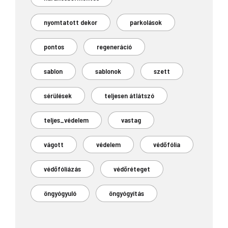
nyomtatott dekor
parkolások
pontos
regeneráció
sablon
sablonok
szett
sérülések
teljesen átlátszó
teljes_védelem
vastag
vágott
védelem
védőfólia
védőfóliázás
védőréteget
öngyógyuló
öngyógyítás