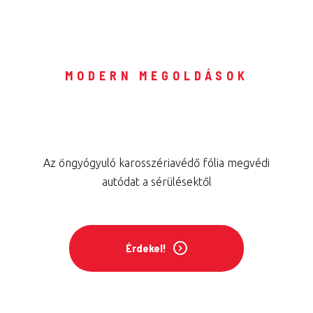
MODERN MEGOLDÁSOK
Őrizd meg autód állapotát
védőfóliával
Az öngyógyuló karosszériavédő fólia megvédi
autódat a sérülésektől
Érdekel!