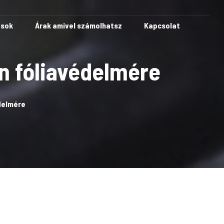
ások
Árak amivel számolhatsz
Kapcsolat
n fóliavédelmére
édelmére