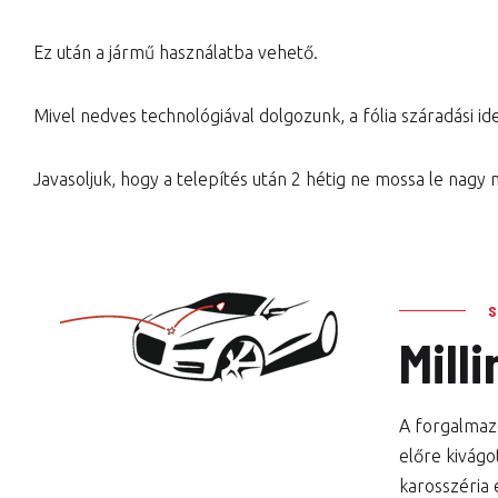
Ez után a jármű használatba vehető.
Mivel nedves technológiával dolgozunk, a fólia száradási idej
Javasoljuk, hogy a telepítés után 2 hétig ne mossa le nagy
Mill
A forgalmazo
előre kivágo
karosszéria 