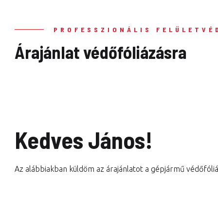
PROFESSZIONÁLIS FELÜLETVÉ
Árajánlat védőfóliázásra
Kedves János!
Az alábbiakban küldöm az árajánlatot a gépjármű védőfóliá