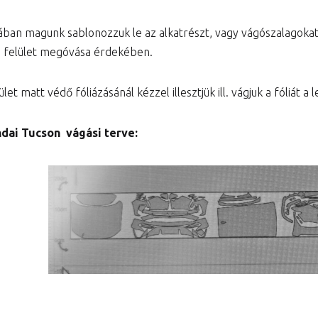
ában magunk sablonozzuk le az alkatrészt, vagy vágószalagok
a felület megóvása érdekében.
let matt védő fóliázásánál kézzel illesztjük ill. vágjuk a fóliát 
dai Tucson vágási terve: