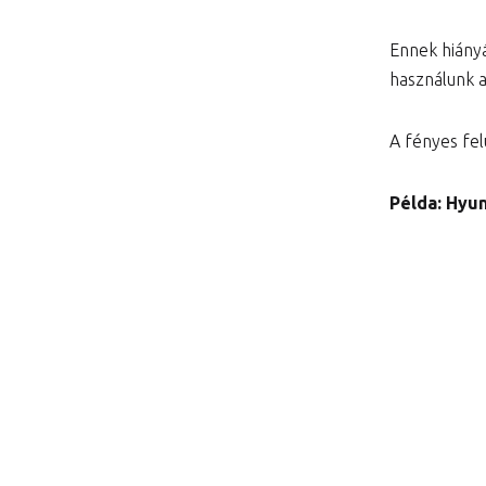
Ennek hiány
használunk 
A fényes felü
Példa: Hyun