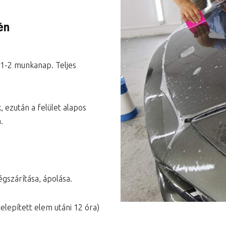
Városi prémium csomag
én
Teljes autó csomag
 1-2 munkanap. Teljes
, ezután a felület alapos
.
égszárítása, ápolása.
telepített elem utáni 12 óra)