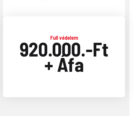
Full védelem
920.000.-Ft
+ Áfa