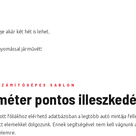
e akár két hét is lehet.
 nyomással járművét!
SZÁMÍTÓGÉPES SABLON
iméter pontos illeszked
tt fóliákhoz elérhető adatbázisban a legtöbb autó mintája fel
tt elemekkel dolgozunk. Ennek segítségével nem kell vágnunk a 
elemre.