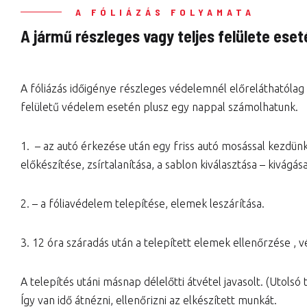
A FÓLIÁZÁS FOLYAMATA
A jármű részleges vagy teljes felülete eset
A fóliázás időigénye részleges védelemnél előreláthatólag
felületű védelem esetén plusz egy nappal számolhatunk.
1. – az autó érkezése után egy friss autó mosással kezdünk
előkészítése, zsírtalanítása, a sablon kiválasztása – kivágása
2. – a fóliavédelem telepítése, elemek leszárítása.
3. 12 óra száradás után a telepített elemek ellenőrzése , v
A telepítés utáni másnap délelőtti átvétel javasolt. (Utolsó 
Így van idő átnézni, ellenőrizni az elkészített munkát.