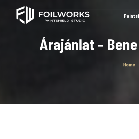
Paints
Árajánlat – Ben
Home