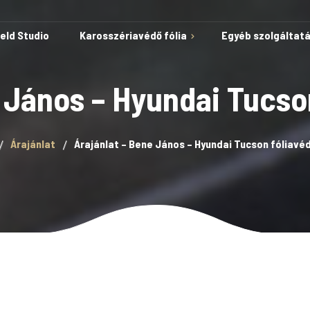
ield Studio
Karosszériavédő fólia
Egyéb szolgáltat
e János – Hyundai Tucso
Védelem karcok és
Árajánlat
Árajánlat – Bene János – Hyundai Tucson fóliav
horzsolások ellen
Öngyógyuló képesség
Autóvédő fólia
A fólia telepítése kész
sablonokkal
Lakkvédelem