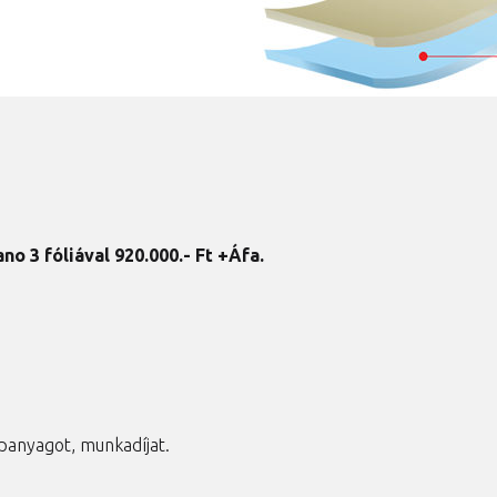
no 3 fóliával 920
.000.- Ft +Áfa.
panyagot, munkadíjat.