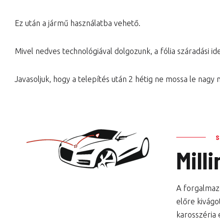
Ez után a jármű használatba vehető.
Mivel nedves technológiával dolgozunk, a fólia száradási idej
Javasoljuk, hogy a telepítés után 2 hétig ne mossa le nagy
Mill
A forgalmazo
előre kivágo
karosszéria 