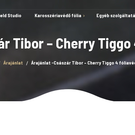
ield Studio
Karosszériavédő fólia
Egyéb szolgáltat
ár Tibor – Cherry Tiggo
Védelem karcok és
Árajánlat
Árajánlat -Császár Tibor – Cherry Tiggo 4 fóliav
horzsolások ellen
Öngyógyuló képesség
Autóvédő fólia
A fólia telepítése kész
sablonokkal
Lakkvédelem