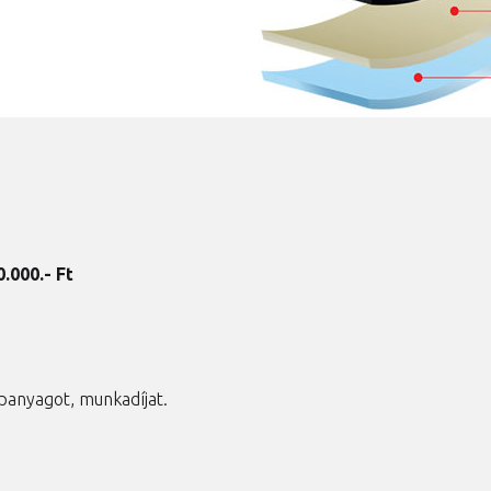
0.0
00.- Ft
panyagot, munkadíjat.