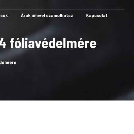
ások
Árak amivel számolhatsz
Kapcsolat
 4 fóliavédelmére
édelmére