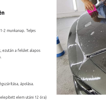
Városi prémium csomag
én
Teljes autó csomag
 1-2 munkanap. Teljes
, ezután a felület alapos
.
égszárítása, ápolása.
telepített elem utáni 12 óra)