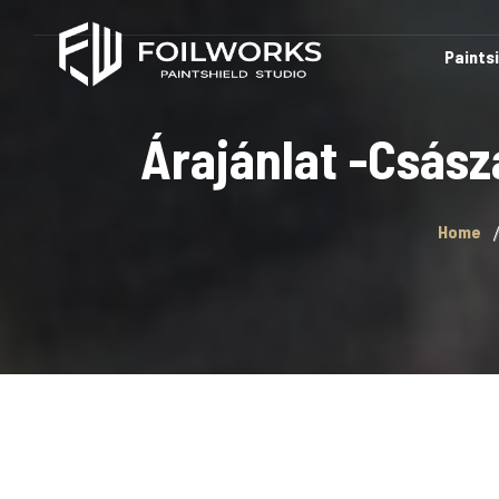
Paints
Árajánlat -Csász
Home