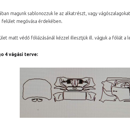
ában magunk sablonozzuk le az alkatrészt, vagy vágószalagok
a felület megóvása érdekében.
let matt védő fóliázásánál kézzel illesztjük ill. vágjuk a fóliát 
o 4 vágási terve: