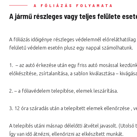
A FÓLIÁZÁS FOLYAMATA
A jármű részleges vagy teljes felülete eset
A fóliázás időigénye részleges védelemnél előreláthatólag
felületű védelem esetén plusz egy nappal számolhatunk.
1. – az autó érkezése után egy friss autó mosással kezdünk
előkészítése, zsírtalanítása, a sablon kiválasztása – kivágása
2. – a fóliavédelem telepítése, elemek leszárítása.
3. 12 óra száradás után a telepített elemek ellenőrzése , v
A telepítés utáni másnap délelőtti átvétel javasolt. (Utolsó 
Így van idő átnézni, ellenőrizni az elkészített munkát.