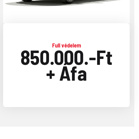
Full védelem
850.000.-Ft
+ Áfa