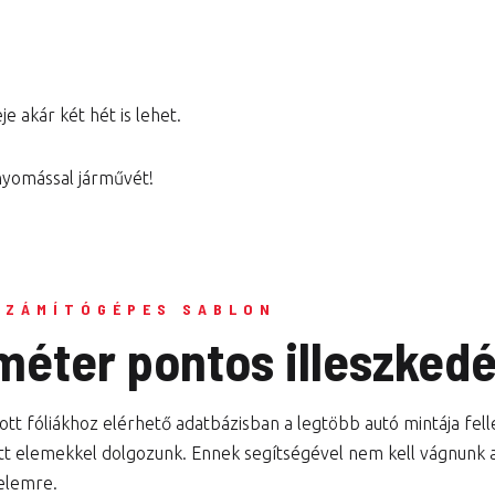
e akár két hét is lehet.
 nyomással járművét!
SZÁMÍTÓGÉPES SABLON
iméter pontos illeszked
tt fóliákhoz elérhető adatbázisban a legtöbb autó mintája fel
tt elemekkel dolgozunk. Ennek segítségével nem kell vágnunk a 
elemre.