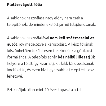
Plottervágott fólia
A sablonok használata nagy előny nem csak a
telepítőnek, de mindenekelőtt jármű tulajdonosának.
A sablonok használatával
nem kell szétszerelni az
autót
, így megelőzve a károsodást. A kész fóliának
köszönhetően tökéletesen illeszkedünk a gépkocsi
formájához. A telepítés során
kés nélkül illesztjük
helyére a fóliát így kizárhatjuk a lakk károsodásának
kockázatát, és ezen kívül gyorsabb a telepítést tesz
lehetővé.
Ezt kínáljuk több mint 10 éves tapasztalattal.