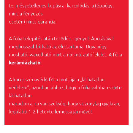
természetellenes kopásra, karcolódásra (éppúgy,
mint a fényezés
esetén) nincs garancia.
A fólia telepítés után törődést igényel. Ápolásával
meghosszabbítható az élettartama. Ugyanúgy
mosható, waxolható mint a normál autófelület. A fólia
kerámiázható
!
A karosszériavédő főlia mottója a „láthatatlan
védelem”, azonban ahhoz, hogy a fólia valóban szinte
láthatatlan
maradjon arra van szükség, hogy viszonylag gyakran,
legalább 1-2 hetente lemossa járművét.