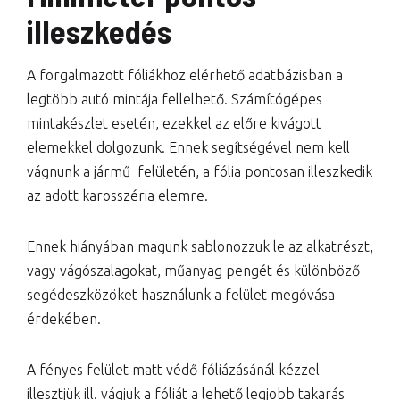
illeszkedés
A forgalmazott fóliákhoz elérhető adatbázisban a
legtöbb autó mintája fellelhető. Számítógépes
mintakészlet esetén, ezekkel az előre kivágott
elemekkel dolgozunk. Ennek segítségével nem kell
vágnunk a jármű felületén, a fólia pontosan illeszkedik
az adott karosszéria elemre.
Ennek hiányában magunk sablonozzuk le az alkatrészt,
vagy vágószalagokat, műanyag pengét és különböző
segédeszközöket használunk a felület megóvása
érdekében.
A fényes felület matt védő fóliázásánál kézzel
illesztjük ill. vágjuk a fóliát a lehető legjobb takarás