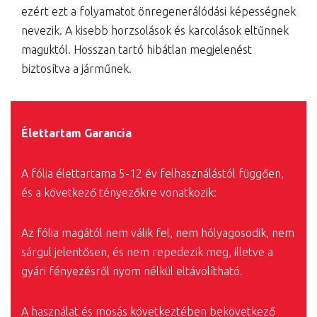
ezért ezt a folyamatot önregenerálódási képességnek
nevezik. A kisebb horzsolások és karcolások eltűnnek
maguktól. Hosszan tartó hibátlan megjelenést
biztosítva a járműnek.
Élettartam Garancia
A fólia élettartama 5-12 év felhasználástól függően,
és a következő tényezőkre vonatkozik:
Az fólia magától nem válik fel, nem hólyagosodik, nem
sárgul jelentősen, és nem repedezik meg, illetve a
gyári fényezésről nyom nélkül eltávolítható.
A használat és mosás következtében bekövetkező