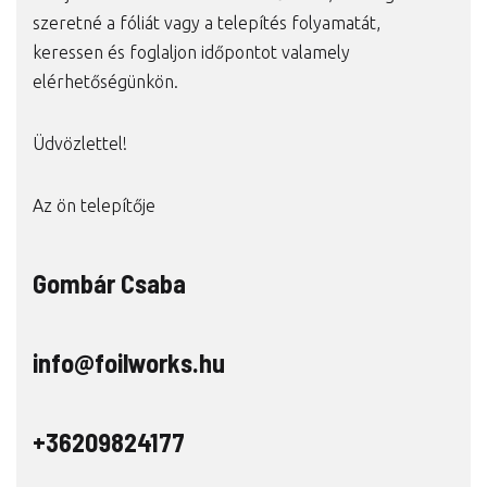
szeretné a fóliát vagy a telepítés folyamatát,
keressen és foglaljon időpontot valamely
elérhetőségünkön.
Üdvözlettel!
Az ön telepítője
Gombár Csaba
info@foilworks.hu
+36209824177