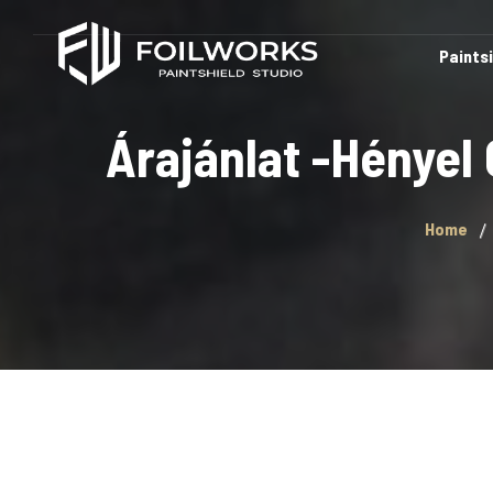
Paints
Árajánlat -Hényel
Home