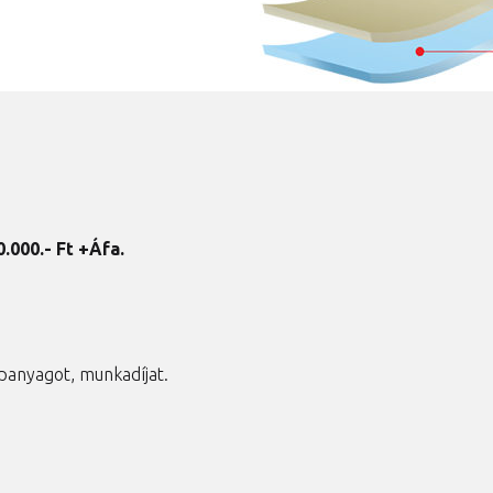
0.0
00.- Ft +Áfa.
panyagot, munkadíjat.