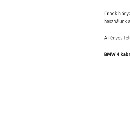
Ennek hiány
használunk 
A fényes felü
BMW 4 kabri