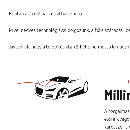
Ez után a jármű használatba vehető.
Mivel nedves technológiával dolgozunk, a fólia száradási idej
Javasoljuk, hogy a telepítés után 2 hétig ne mossa le nagy
Mill
A forgalmazo
előre kivágo
karosszéria 