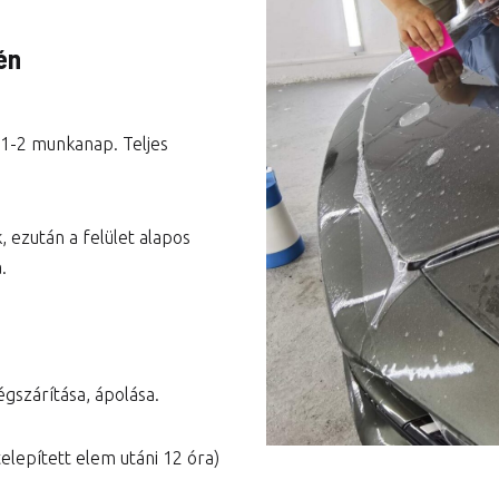
Városi prémium csomag
én
Teljes autó csomag
 1-2 munkanap. Teljes
, ezután a felület alapos
.
égszárítása, ápolása.
telepített elem utáni 12 óra)