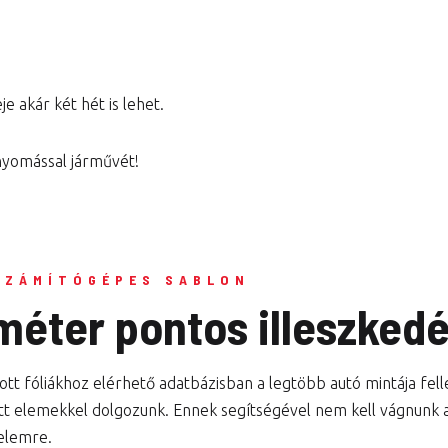
e akár két hét is lehet.
 nyomással járművét!
SZÁMÍTÓGÉPES SABLON
iméter pontos illeszked
tt fóliákhoz elérhető adatbázisban a legtöbb autó mintája fel
tt elemekkel dolgozunk. Ennek segítségével nem kell vágnunk a 
elemre.