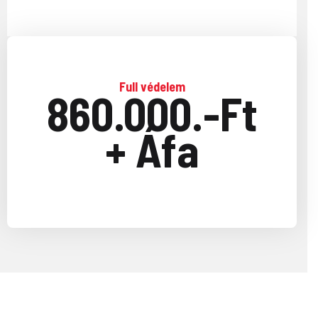
Full védelem
860.000.-Ft
+ Áfa