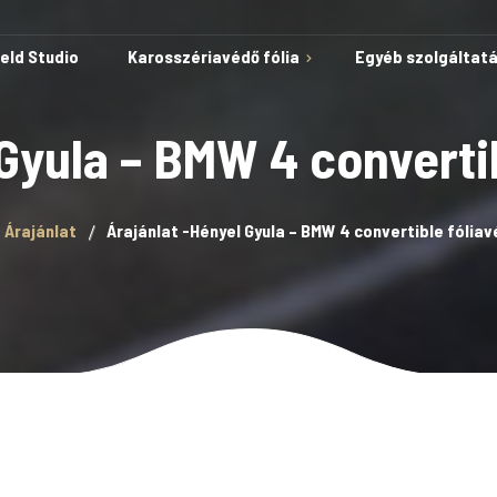
ield Studio
Karosszériavédő fólia
Egyéb szolgáltat
 Gyula – BMW 4 converti
Védelem karcok és
Árajánlat
Árajánlat -Hényel Gyula – BMW 4 convertible fólia
horzsolások ellen
Öngyógyuló képesség
Autóvédő fólia
A fólia telepítése kész
sablonokkal
Lakkvédelem