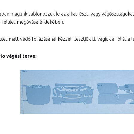
ában magunk sablonozzuk le az alkatrészt, vagy vágószalagok
a felület megóvása érdekében.
let matt védő fóliázásánál kézzel illesztjük ill. vágjuk a fóliát 
o vágási terve: