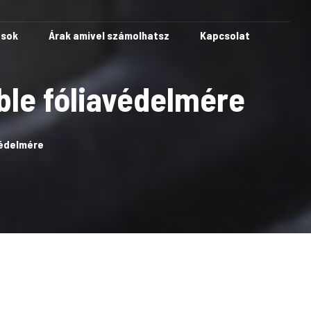
ások
Árak amivel számolhatsz
Kapcsolat
ble fóliavédelmére
védelmére