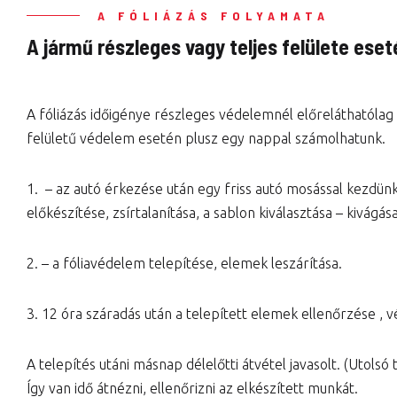
A FÓLIÁZÁS FOLYAMATA
A jármű részleges vagy teljes felülete eset
A fóliázás időigénye részleges védelemnél előreláthatólag
felületű védelem esetén plusz egy nappal számolhatunk.
1. – az autó érkezése után egy friss autó mosással kezdünk
előkészítése, zsírtalanítása, a sablon kiválasztása – kivágása
2. – a fóliavédelem telepítése, elemek leszárítása.
3. 12 óra száradás után a telepített elemek ellenőrzése , v
A telepítés utáni másnap délelőtti átvétel javasolt. (Utolsó 
Így van idő átnézni, ellenőrizni az elkészített munkát.