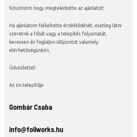
Köszönöm hogy megtekintette az ajánlatot!
Ha ajánlatom felkeltette érdeklődését, esetleg látni
szeretné a fóliát vagy a telepítés folyamatát,
keressen és foglaljon időpontot valamely
elérhetőségünkön.
Üdvözlettel!
Az ön telepítője
Gombár Csaba
info@foilworks.hu