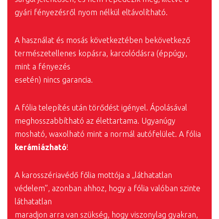
gyári fényezésről nyom nélkül eltávolítható.
A használat és mosás következtében bekövetkező
természetellenes kopásra, karcolódásra (éppúgy,
mint a fényezés
esetén) nincs garancia.
A fólia telepítés után törődést igényel. Ápolásával
meghosszabbítható az élettartama. Ugyanúgy
mosható, waxolható mint a normál autófelület. A fólia
kerámiázható
!
A karosszériavédő főlia mottója a „láthatatlan
védelem”, azonban ahhoz, hogy a fólia valóban szinte
láthatatlan
maradjon arra van szükség, hogy viszonylag gyakran,