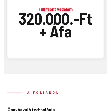
Full front védelem
320.000.-Ft
+ Áfa
A FÓLIÁRÓL
Öngyógyuló technológia