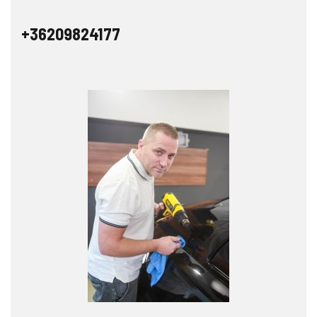
+36209824177