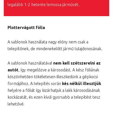
legalább 1-2 hetente lemossa járművét.
Plottervágott fólia
A sablonok használata nagy előny nem csak a
telepítőnek, de mindenekelőtt jármű tulajdonosának.
A sablonok használatával
nem kell szétszerelni az
autót
, így megelőzve a károsodást. A kész fóliának
köszönhetően tökéletesen illeszkedünk a gépkocsi
formájához. A telepítés során
kés nélkül illesztjük
helyére a fóliát így kizárhatjuk a lakk károsodásának
kockázatát, és ezen kívül gyorsabb a telepítést tesz
lehetővé.