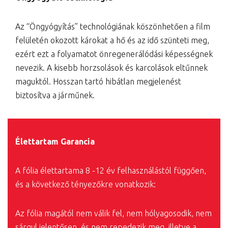
Az “Öngyógyítás” technológiának köszönhetően a film
felületén okozott károkat a hő és az idő szünteti meg,
ezért ezt a folyamatot önregenerálódási képességnek
nevezik. A kisebb horzsolások és karcolások eltűnnek
maguktól. Hosszan tartó hibátlan megjelenést
biztosítva a járműnek.
Élettartam Garancia
A fólia élettartama 8 -12 év felhasználástól függően,
és a következő tényezőkre vonatkozik:
Az fólia magától nem válik fel, nem hólyagosodik, nem
sárgul jelentősen, és nem repedezik meg, illetve a