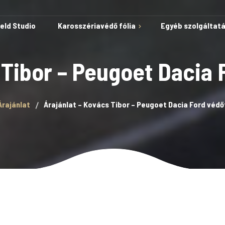
ield Studio
Karosszériavédő fólia
Egyéb szolgáltat
 Tibor – Peugoet Dacia 
Védelem karcok és
Árajánlat
Árajánlat – Kovács Tibor – Peugoet Dacia Ford védő
horzsolások ellen
Öngyógyuló képesség
Autóvédő fólia
A fólia telepítése kész
sablonokkal
Lakkvédelem