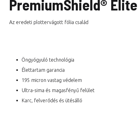
PremiumShield® Elit
Az eredeti plottervágott fólia család
Öngyógyuló technológia
Élettartam garancia
195 micron vastag védelem
Ultra-sima és magasfényű felület
Karc, felverődés és ütésálló