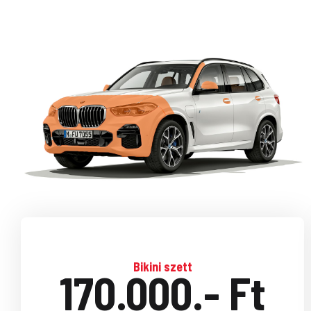
Bikini szett
170.000.- Ft