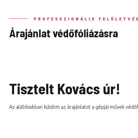
PROFESSZIONÁLIS FELÜLETVÉ
Árajánlat védőfóliázásra
Tisztelt Kovács úr!
Az alábbiakban küldöm az árajánlatot a gépjárművek védőf