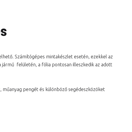
és
lelhető. Számítógépes mintakészlet esetén, ezekkel az
jármű felületén, a fólia pontosan illeszkedik az adott
at, műanyag pengét és különböző segédeszközöket