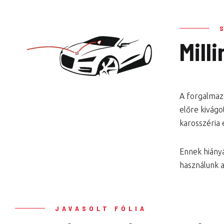
Mill
A forgalmazo
előre kivágo
karosszéria 
Ennek hiány
használunk 
JAVASOLT FÓLIA