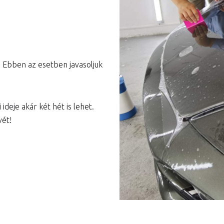
Városi prémium csomag
Teljes autó csomag
. Ebben az esetben javasoljuk
ideje akár két hét is lehet.
vét!