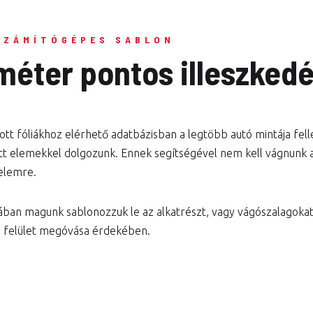
SZÁMÍTÓGÉPES SABLON
iméter pontos illeszked
tt fóliákhoz elérhető adatbázisban a legtöbb autó mintája fel
tt elemekkel dolgozunk. Ennek segítségével nem kell vágnunk a 
elemre.
ában magunk sablonozzuk le az alkatrészt, vagy vágószalagok
a felület megóvása érdekében.