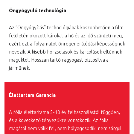
Öngyógyuló technológia
Az “Öngyógyítás” technológiának köszönhetően a film
felületén okozott károkat a hő és az idő szünteti meg,
ezért ezt a folyamatot önregenerálódási képességnek
nevezik. A kisebb horzsolások és karcolások eltűnnek
maguktól. Hosszan tartó ragyogást biztosítva a
járműnek.
Élettartam Garancia
A fólia élettartama 5-10 év felhasználástól függően,
és a következő tényezőkre vonatkozik: Az fólia
magától nem válik fel, nem hólyagosodik, nem sárgul