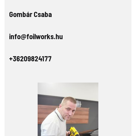
Gombár Csaba
info@foilworks.hu
+36209824177