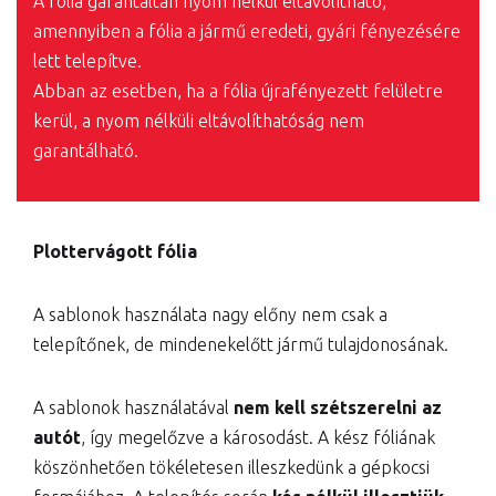
A fólia garantáltan nyom nélkül eltávolítható,
amennyiben a fólia a jármű eredeti, gyári fényezésére
lett telepítve.
Abban az esetben, ha a fólia újrafényezett felületre
kerül, a nyom nélküli eltávolíthatóság nem
garantálható.
Plottervágott fólia
A sablonok használata nagy előny nem csak a
telepítőnek, de mindenekelőtt jármű tulajdonosának.
A sablonok használatával
nem kell szétszerelni az
autót
, így megelőzve a károsodást. A kész fóliának
köszönhetően tökéletesen illeszkedünk a gépkocsi