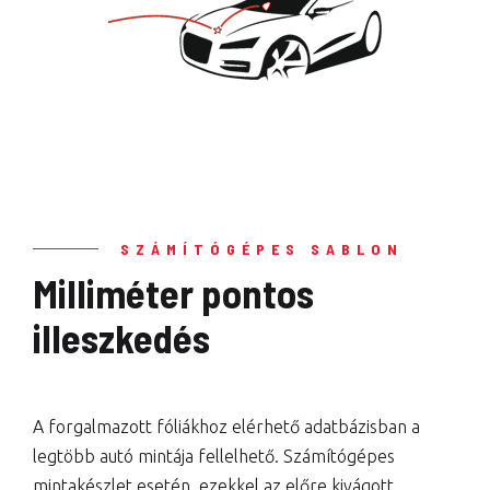
SZÁMÍTÓGÉPES SABLON
Milliméter pontos
illeszkedés
A forgalmazott fóliákhoz elérhető adatbázisban a
legtöbb autó mintája fellelhető. Számítógépes
mintakészlet esetén, ezekkel az előre kivágott