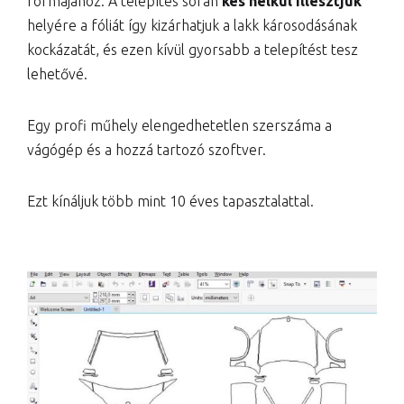
formájához. A telepítés során
kés nélkül illesztjük
helyére a fóliát így kizárhatjuk a lakk károsodásának
kockázatát, és ezen kívül gyorsabb a telepítést tesz
lehetővé.
Egy profi műhely elengedhetetlen szerszáma a
vágógép és a hozzá tartozó szoftver.
Ezt kínáljuk több mint 10 éves tapasztalattal.