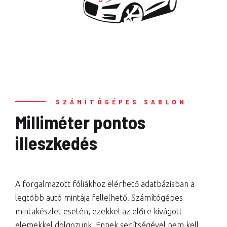
SZÁMÍTÓGÉPES SABLON
Milliméter pontos
illeszkedés
A forgalmazott fóliákhoz elérhető adatbázisban a
legtöbb autó mintája fellelhető. Számítógépes
mintakészlet esetén, ezekkel az előre kivágott
elemekkel dolgozunk. Ennek segítségével nem kell