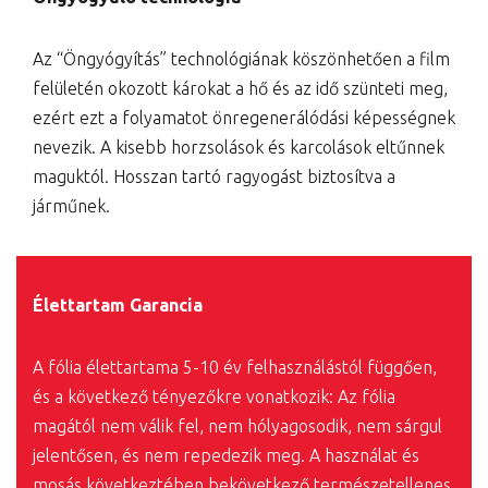
Az “Öngyógyítás” technológiának köszönhetően a film
felületén okozott károkat a hő és az idő szünteti meg,
ezért ezt a folyamatot önregenerálódási képességnek
nevezik. A kisebb horzsolások és karcolások eltűnnek
maguktól. Hosszan tartó ragyogást biztosítva a
járműnek.
Élettartam Garancia
A fólia élettartama 5-10 év felhasználástól függően,
és a következő tényezőkre vonatkozik: Az fólia
magától nem válik fel, nem hólyagosodik, nem sárgul
jelentősen, és nem repedezik meg. A használat és
mosás következtében bekövetkező természetellenes