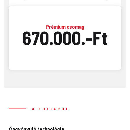
Prémium csomag
670.000.-Ft
A FÓLIÁRÓL
Öngyógyuló technológia