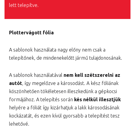
lett telepítve.
Plottervágott fólia
A sablonok használata nagy előny nem csak a
telepítőnek, de mindenekelőtt jármű tulajdonosának.
A sablonok használatával
nem kell szétszerelni az
autót
, így megelőzve a károsodást. A kész fóliának
köszönhetően tökéletesen illeszkedünk a gépkocsi
formájához. A telepítés során
kés nélkül illesztjük
helyére a fóliát így kizárhatjuk a lakk károsodásának
kockázatát, és ezen kívül gyorsabb a telepítést tesz
lehetővé.