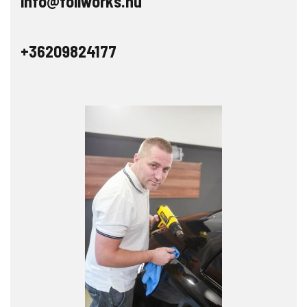
info@foilworks.hu
+36209824177