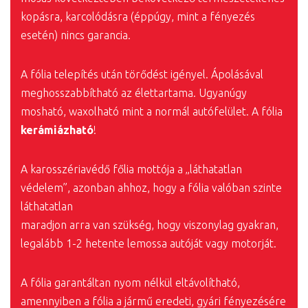
kopásra, karcolódásra (éppúgy, mint a fényezés
esetén) nincs garancia.
A fólia telepítés után törődést igényel. Ápolásával
meghosszabbítható az élettartama. Ugyanúgy
mosható, waxolható mint a normál autófelület. A fólia
kerámiázható
!
A karosszériavédő főlia mottója a „láthatatlan
védelem”, azonban ahhoz, hogy a fólia valóban szinte
láthatatlan
maradjon arra van szükség, hogy viszonylag gyakran,
legalább 1-2 hetente lemossa autóját vagy motorját.
A fólia garantáltan nyom nélkül eltávolítható,
amennyiben a fólia a jármű eredeti, gyári fényezésére