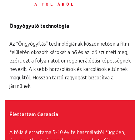
A FÓLIÁRÓL
Öngyógyuló technológia
Az “Öngyógyítás” technológiának köszönhetően a film
felületén okozott károkat a hő és az idő szünteti meg,
ezért ezt a folyamatot önregenerálódási képességnek
nevezik. A kisebb horzsolások és karcolások eltűnnek
maguktól. Hosszan tartó ragyogást biztosítva a
járműnek.
Élettartam Garancia
A fólia élettartama 5-10 év felhasználástól függően,