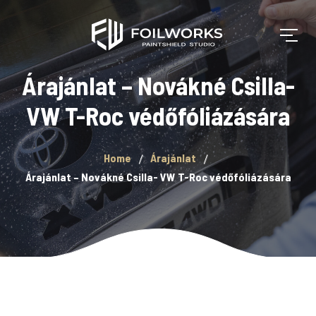
Árajánlat – Novákné Csilla-
VW T-Roc védőfóliázására
Home
Árajánlat
Árajánlat – Novákné Csilla- VW T-Roc védőfóliázására