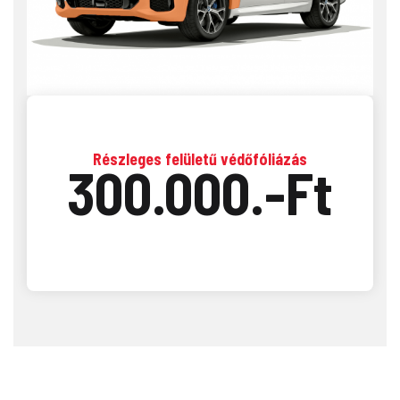
Részleges felületű védőfóliázás
300.000.-Ft