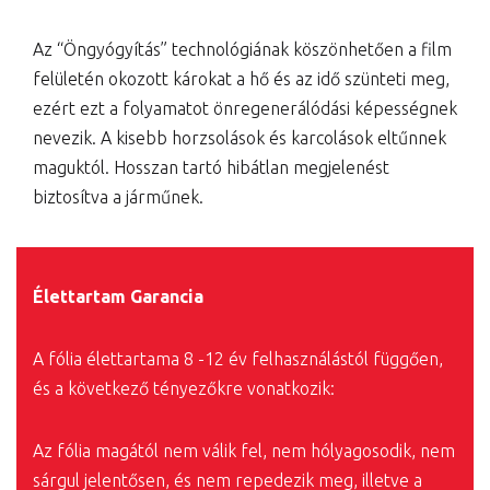
Az “Öngyógyítás” technológiának köszönhetően a film
felületén okozott károkat a hő és az idő szünteti meg,
ezért ezt a folyamatot önregenerálódási képességnek
nevezik. A kisebb horzsolások és karcolások eltűnnek
maguktól. Hosszan tartó hibátlan megjelenést
biztosítva a járműnek.
Élettartam Garancia
A fólia élettartama 8 -12 év felhasználástól függően,
és a következő tényezőkre vonatkozik:
Az fólia magától nem válik fel, nem hólyagosodik, nem
sárgul jelentősen, és nem repedezik meg, illetve a