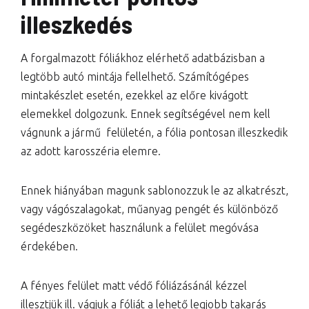
illeszkedés
A forgalmazott fóliákhoz elérhető adatbázisban a
legtöbb autó mintája fellelhető. Számítógépes
mintakészlet esetén, ezekkel az előre kivágott
elemekkel dolgozunk. Ennek segítségével nem kell
vágnunk a jármű felületén, a fólia pontosan illeszkedik
az adott karosszéria elemre.
Ennek hiányában magunk sablonozzuk le az alkatrészt,
vagy vágószalagokat, műanyag pengét és különböző
segédeszközöket használunk a felület megóvása
érdekében.
A fényes felület matt védő fóliázásánál kézzel
illesztjük ill. vágjuk a fóliát a lehető legjobb takarás