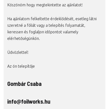
Köszönöm hogy megtekintette az ajánlatot!
Ha ajánlatom felkeltette érdeklődését, esetleg látni
szeretné a fóliát vagy a telepítés folyamatát,
keressen és foglaljon időpontot valamely
elérhetőségünkön.
Üdvözlettel!
Az ön telepítője
Gombár Csaba
info@foilworks.hu