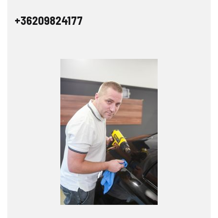
+36209824177