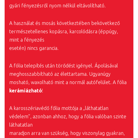
gyári fényezésről nyom nélkül eltávolítható.
A használat és mosás következtében bekövetkező
természetellenes kopásra, karcolódásra (éppúgy,
mint a fényezés
esetén) nincs garancia.
A fólia telepítés után törődést igényel. Ápolásával
meghosszabbítható az élettartama. Ugyanúgy
mosható, waxolható mint a normál autófelület. A fólia
kerámiázható
!
A karosszériavédő főlia mottója a „láthatatlan
védelem”, azonban ahhoz, hogy a fólia valóban szinte
láthatatlan
maradjon arra van szükség, hogy viszonylag gyakran,