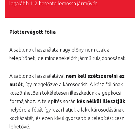
legalább 1-2 hetente lemossa járművét.
Plottervágott fólia
A sablonok használata nagy előny nem csak a
telepítőnek, de mindenekelőtt jármű tulajdonosának.
A sablonok használatával
nem kell szétszerelni az
autót
, így megelőzve a károsodást. A kész fóliának
köszönhetően tökéletesen illeszkedünk a gépkocsi
formájához. A telepítés során
kés nélkül illesztjük
helyére a fóliát így kizárhatjuk a lakk károsodásának
kockázatát, és ezen kívül gyorsabb a telepítést tesz
lehetővé.