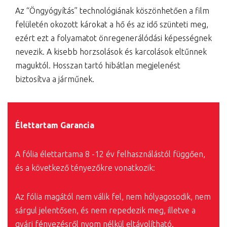
Az “Öngyógyítás” technológiának köszönhetően a film
felületén okozott károkat a hő és az idő szünteti meg,
ezért ezt a folyamatot önregenerálódási képességnek
nevezik. A kisebb horzsolások és karcolások eltűnnek
maguktól. Hosszan tartó hibátlan megjelenést
biztosítva a járműnek.
Élettartam Garancia
A fólia élettartama 8 -12 év felhasználástól függően,
és a következő tényezőkre vonatkozik:
Az fólia magától nem válik fel, nem hólyagosodik, nem
sárgul jelentősen, és nem repedezik meg, illetve a
gyári fényezésről nyom nélkül eltávolítható.