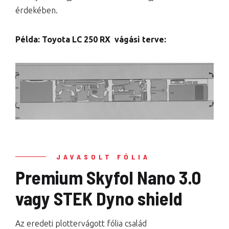
érdekében.
Példa: Toyota LC 250 RX vágási terve:
JAVASOLT FÓLIA
Premium Skyfol Nano 3.0
vagy STEK Dyno shield
Az eredeti plottervágott fólia család