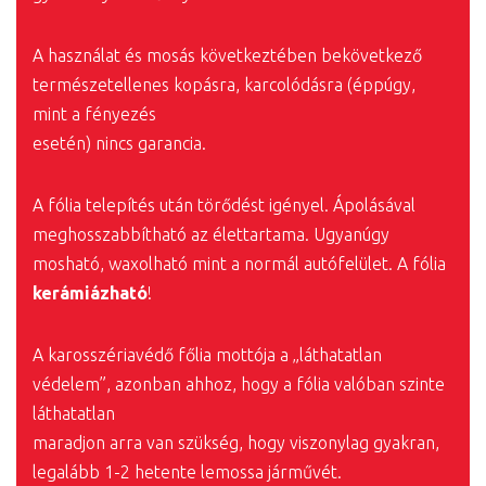
A használat és mosás következtében bekövetkező
természetellenes kopásra, karcolódásra (éppúgy,
mint a fényezés
esetén) nincs garancia.
A fólia telepítés után törődést igényel. Ápolásával
meghosszabbítható az élettartama. Ugyanúgy
mosható, waxolható mint a normál autófelület. A fólia
kerámiázható
!
A karosszériavédő főlia mottója a „láthatatlan
védelem”, azonban ahhoz, hogy a fólia valóban szinte
láthatatlan
maradjon arra van szükség, hogy viszonylag gyakran,
legalább 1-2 hetente lemossa járművét.