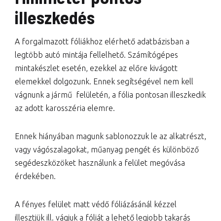
illeszkedés
A forgalmazott fóliákhoz elérhető adatbázisban a
legtöbb autó mintája fellelhető. Számítógépes
mintakészlet esetén, ezekkel az előre kivágott
elemekkel dolgozunk. Ennek segítségével nem kell
vágnunk a jármű felületén, a fólia pontosan illeszkedik
az adott karosszéria elemre.
Ennek hiányában magunk sablonozzuk le az alkatrészt,
vagy vágószalagokat, műanyag pengét és különböző
segédeszközöket használunk a felület megóvása
érdekében.
A fényes felület matt védő fóliázásánál kézzel
illesztjük ill. vágjuk a fóliát a lehető legjobb takarás