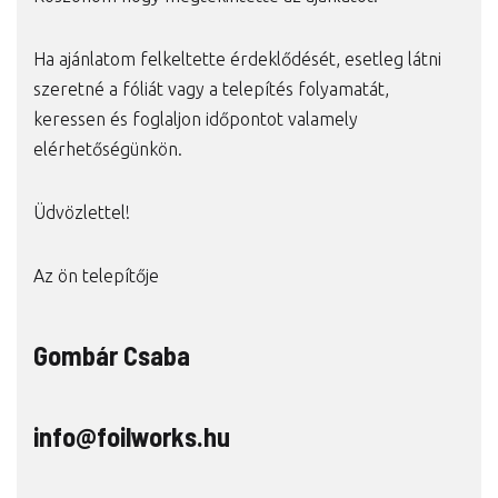
Ha ajánlatom felkeltette érdeklődését, esetleg látni
szeretné a fóliát vagy a telepítés folyamatát,
keressen és foglaljon időpontot valamely
elérhetőségünkön.
Üdvözlettel!
Az ön telepítője
Gombár Csaba
info@foilworks.hu