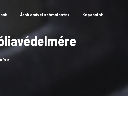
ások
Árak amivel számolhatsz
Kapcsolat
fóliavédelmére
lmére