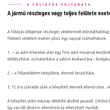
A FÓLIÁZÁS FOLYAMATA
A jármű részleges vagy teljes felülete eset
A fóliázás időigénye részleges védelemnél előreláthatólag
felületű védelem esetén plusz egy nappal számolhatunk.
1. – az autó érkezése után egy friss autó mosással kezdünk
előkészítése, zsírtalanítása, a sablon kiválasztása – kivágása
2. – a fóliavédelem telepítése, elemek leszárítása.
3. 12 óra száradás után a telepített elemek ellenőrzése , v
A telepítés utáni másnap délelőtti átvétel javasolt. (Utolsó 
Így van idő átnézni, ellenőrizni az elkészített munkát.