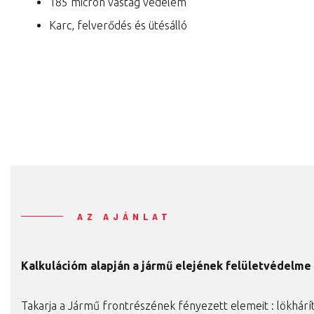
185 micron vastag védelem
Karc, felverődés és ütésálló
AZ AJÁNLAT
Kalkulációm alapján a
jármű elejének felületvédelme 
Takarja a Jármű frontrészének fényezett elemeit : lökhárít