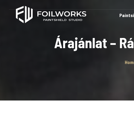
Paints
Árajánlat – R
Hom