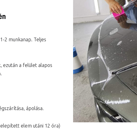
Városi prémium csomag
én
Teljes autó csomag
 1-2 munkanap. Teljes
, ezután a felület alapos
.
égszárítása, ápolása.
telepített elem utáni 12 óra)