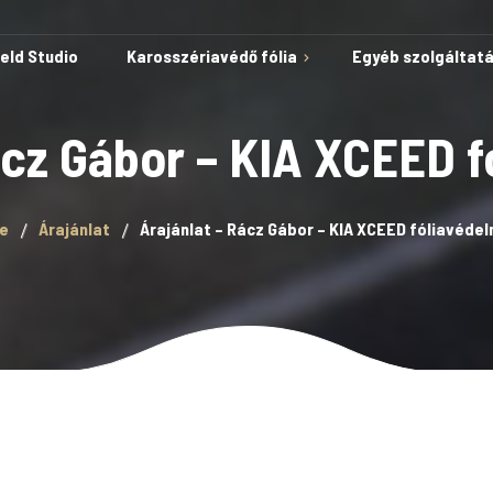
ield Studio
Karosszériavédő fólia
Egyéb szolgáltat
ácz Gábor – KIA XCEED 
Védelem karcok és
e
Árajánlat
Árajánlat – Rácz Gábor – KIA XCEED fóliavéde
horzsolások ellen
Öngyógyuló képesség
Autóvédő fólia
A fólia telepítése kész
sablonokkal
Lakkvédelem