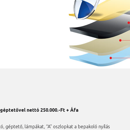
géptetővel nettó 250.000.-Ft + Áfa
ó, géptető, lámpákat, “A” oszlopkat a bepakoló nyílás