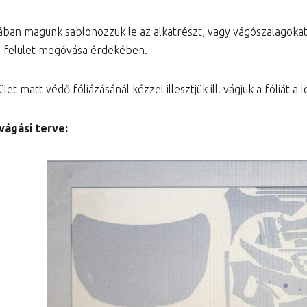
ában magunk sablonozzuk le az alkatrészt, vagy vágószalagok
a felület megóvása érdekében.
let matt védő fóliázásánál kézzel illesztjük ill. vágjuk a fóliát 
vágási terve: