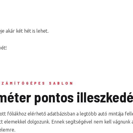
e akár két hét is lehet.
vét!
SZÁMÍTÓGÉPES SABLON
iméter pontos illeszked
tt fóliákhoz elérhető adatbázisban a legtöbb autó mintája fel
tt elemekkel dolgozunk. Ennek segítségével nem kell vágnunk a 
elemre.