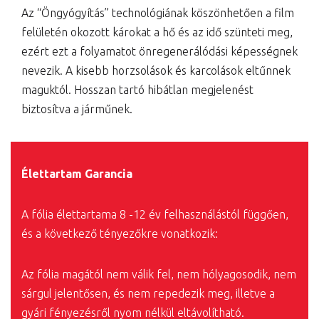
Az “Öngyógyítás” technológiának köszönhetően a film
felületén okozott károkat a hő és az idő szünteti meg,
ezért ezt a folyamatot önregenerálódási képességnek
nevezik. A kisebb horzsolások és karcolások eltűnnek
maguktól. Hosszan tartó hibátlan megjelenést
biztosítva a járműnek.
Élettartam Garancia
A fólia élettartama 8 -12 év felhasználástól függően,
és a következő tényezőkre vonatkozik:
Az fólia magától nem válik fel, nem hólyagosodik, nem
sárgul jelentősen, és nem repedezik meg, illetve a
gyári fényezésről nyom nélkül eltávolítható.