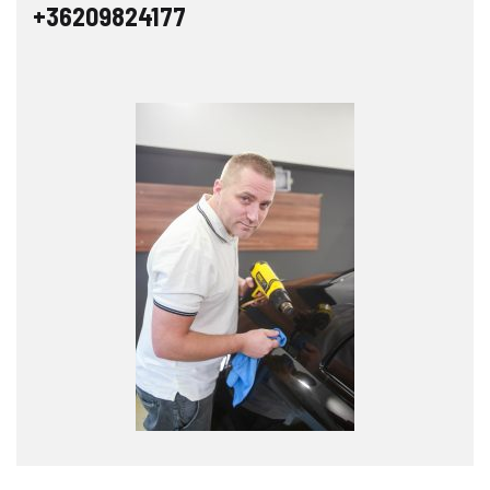
+36209824177