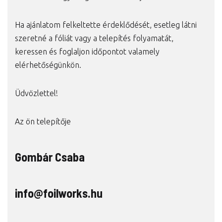
Ha ajánlatom felkeltette érdeklődését, esetleg látni
szeretné a fóliát vagy a telepítés folyamatát,
keressen és foglaljon időpontot valamely
elérhetőségünkön.
Üdvözlettel!
Az ön telepítője
Gombár Csaba
info@foilworks.hu