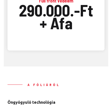
Full front védelem
290.000.-Ft
+ Áfa
A FÓLIÁRÓL
Öngyógyuló technológia