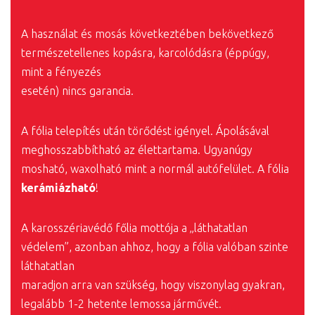
A használat és mosás következtében bekövetkező
természetellenes kopásra, karcolódásra (éppúgy,
mint a fényezés
esetén) nincs garancia.
A fólia telepítés után törődést igényel. Ápolásával
meghosszabbítható az élettartama. Ugyanúgy
mosható, waxolható mint a normál autófelület. A fólia
kerámiázható
!
A karosszériavédő főlia mottója a „láthatatlan
védelem”, azonban ahhoz, hogy a fólia valóban szinte
láthatatlan
maradjon arra van szükség, hogy viszonylag gyakran,
legalább 1-2 hetente lemossa járművét.