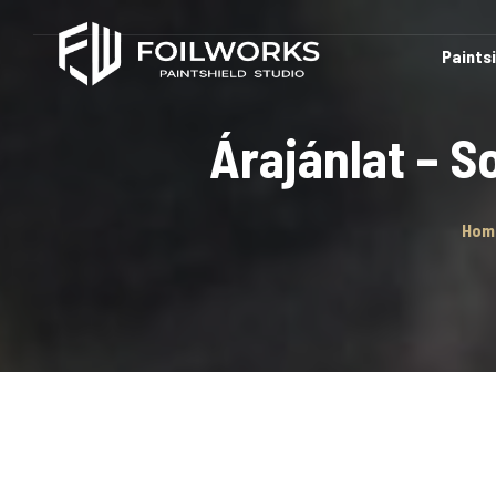
Paints
Árajánlat – S
Hom