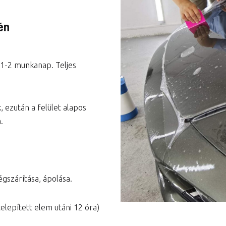
Városi prémium csomag
én
Teljes autó csomag
 1-2 munkanap. Teljes
, ezután a felület alapos
.
égszárítása, ápolása.
telepített elem utáni 12 óra)