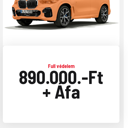
Full védelem
890.000.-Ft
+ Áfa