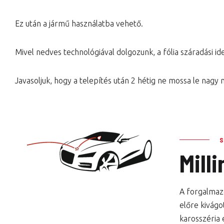
Ez után a jármű használatba vehető.
Mivel nedves technológiával dolgozunk, a fólia száradási idej
Javasoljuk, hogy a telepítés után 2 hétig ne mossa le nagy
Mill
A forgalmazo
előre kivágo
karosszéria 