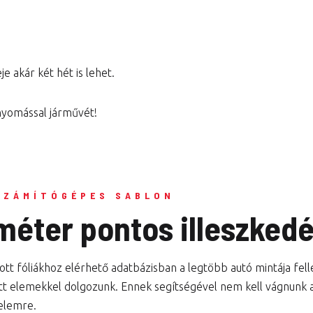
e akár két hét is lehet.
 nyomással járművét!
SZÁMÍTÓGÉPES SABLON
iméter pontos illeszked
tt fóliákhoz elérhető adatbázisban a legtöbb autó mintája fel
tt elemekkel dolgozunk. Ennek segítségével nem kell vágnunk a 
elemre.