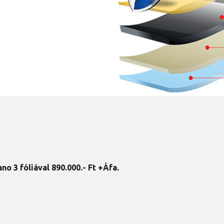
no 3 fóliával 890
.000.- Ft +Áfa.