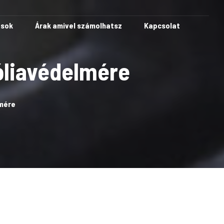
ások
Árak amivel számolhatsz
Kapcsolat
fóliavédelmére
lmére