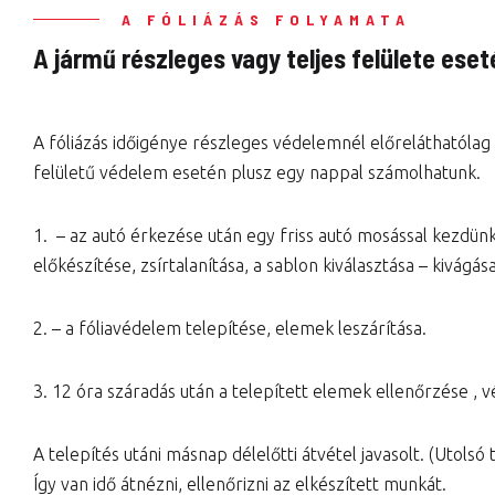
A FÓLIÁZÁS FOLYAMATA
A jármű részleges vagy teljes felülete eset
A fóliázás időigénye részleges védelemnél előreláthatólag
felületű védelem esetén plusz egy nappal számolhatunk.
1. – az autó érkezése után egy friss autó mosással kezdünk
előkészítése, zsírtalanítása, a sablon kiválasztása – kivágása
2. – a fóliavédelem telepítése, elemek leszárítása.
3. 12 óra száradás után a telepített elemek ellenőrzése , v
A telepítés utáni másnap délelőtti átvétel javasolt. (Utolsó 
Így van idő átnézni, ellenőrizni az elkészített munkát.