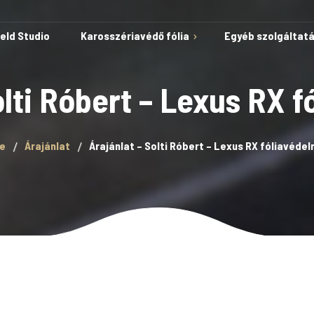
ield Studio
Karosszériavédő fólia
Egyéb szolgáltat
olti Róbert – Lexus RX 
Védelem karcok és
e
Árajánlat
Árajánlat – Solti Róbert – Lexus RX fóliavéde
horzsolások ellen
Öngyógyuló képesség
Autóvédő fólia
A fólia telepítése kész
sablonokkal
Lakkvédelem