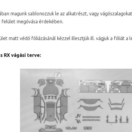
ában magunk sablonozzuk le az alkatrészt, vagy vágószalagok
a felület megóvása érdekében.
let matt védő fóliázásánál kézzel illesztjük ill. vágjuk a fóliát 
s RX vágási terve: