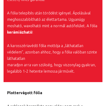
A fólia telepítés után törődést igényel. Ápolásával
meghosszabbítható az élettartama. Ugyanúgy
mosható, waxolható mint a normál autófelület. A fólia
kerámiázható
!
A karosszériavédő főlia mottója a „láthatatlan
védelem”, azonban ahhoz, hogy a fólia valóban szinte
láthatatlan
maradjon arra van szükség, hogy viszonylag gyakran,
legalább 1-2 hetente lemossa járművét.
Plottervágott fólia