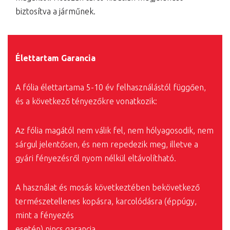
biztosítva a járműnek.
Élettartam Garancia
A fólia élettartama 5-10 év felhasználástól függően,
és a következő tényezőkre vonatkozik:
Az fólia magától nem válik fel, nem hólyagosodik, nem
sárgul jelentősen, és nem repedezik meg, illetve a
gyári fényezésről nyom nélkül eltávolítható.
A használat és mosás következtében bekövetkező
természetellenes kopásra, karcolódásra (éppúgy,
mint a fényezés
esetén) nincs garancia.