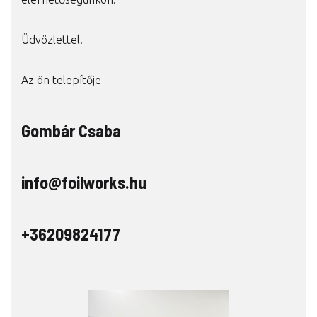
Üdvözlettel!
Az ön telepítője
Gombár Csaba
info@foilworks.hu
+36209824177