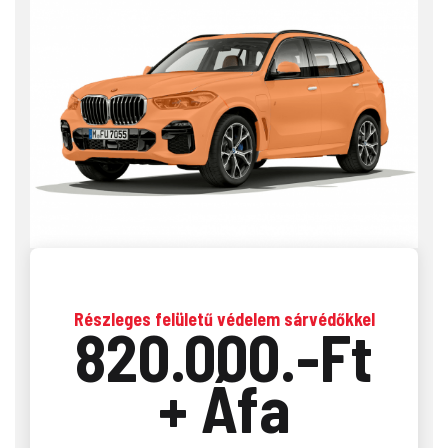
Részleges felületű védelem sárvédőkkel
820.000.-Ft
+ Áfa