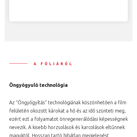
A FÓLIÁRÓL
Öngyógyuló technológia
Az “Öngyógyítás” technológiának köszönhetően a film
felületén okozott károkat a hő és az idő szünteti meg,
ezért ezt a folyamatot önregenerálódási képességnek
nevezik. A kisebb horzsolások és karcolások eltűnnek
maguktól. Hosszan tartó hibátlan megjelenést