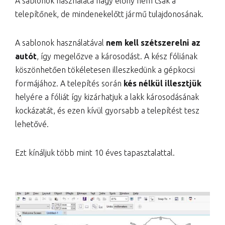
A sablonok használata nagy előny nem csak a
telepítőnek, de mindenekelőtt jármű tulajdonosának.
A sablonok használatával
nem kell szétszerelni az
autót
, így megelőzve a károsodást. A kész fóliának
köszönhetően tökéletesen illeszkedünk a gépkocsi
formájához. A telepítés során
kés nélkül illesztjük
helyére a fóliát így kizárhatjuk a lakk károsodásának
kockázatát, és ezen kívül gyorsabb a telepítést tesz
lehetővé.
Ezt kínáljuk több mint 10 éves tapasztalattal.