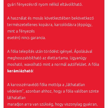
gyári fényezésről nyom nélkül eltávolítható.
A használat és mosás következtében bekövetkező
természetellenes kopásra, karcolódásra (éppúgy,
mint a fényezés
esetén) nincs garancia.
A fólia telepítés után törődést igényel. Ápolásával
meghosszabbítható az élettartama. Ugyanúgy
mosható, waxolható mint a normál autófelület. A fólia
kerámiázható
!
A karosszériavédő főlia mottója a „láthatatlan
védelem”, azonban ahhoz, hogy a fólia valóban szinte
láthatatlan
maradjon arra van szükség, hogy viszonylag gyakran,