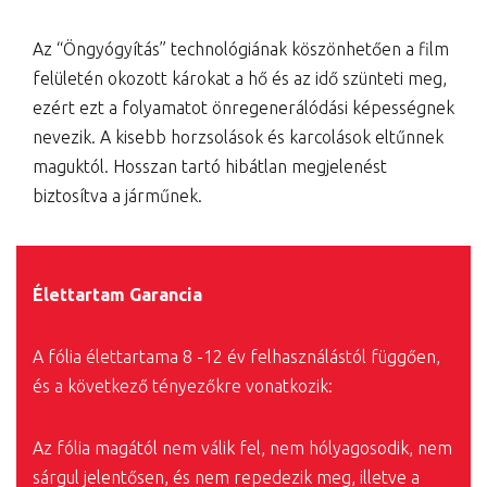
Az “Öngyógyítás” technológiának köszönhetően a film
felületén okozott károkat a hő és az idő szünteti meg,
ezért ezt a folyamatot önregenerálódási képességnek
nevezik. A kisebb horzsolások és karcolások eltűnnek
maguktól. Hosszan tartó hibátlan megjelenést
biztosítva a járműnek.
Élettartam Garancia
A fólia élettartama 8 -12 év felhasználástól függően,
és a következő tényezőkre vonatkozik:
Az fólia magától nem válik fel, nem hólyagosodik, nem
sárgul jelentősen, és nem repedezik meg, illetve a