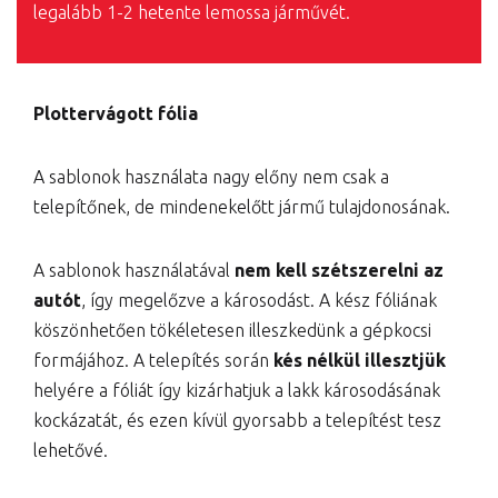
legalább 1-2 hetente lemossa járművét.
Plottervágott fólia
A sablonok használata nagy előny nem csak a
telepítőnek, de mindenekelőtt jármű tulajdonosának.
A sablonok használatával
nem kell szétszerelni az
autót
, így megelőzve a károsodást. A kész fóliának
köszönhetően tökéletesen illeszkedünk a gépkocsi
formájához. A telepítés során
kés nélkül illesztjük
helyére a fóliát így kizárhatjuk a lakk károsodásának
kockázatát, és ezen kívül gyorsabb a telepítést tesz
lehetővé.