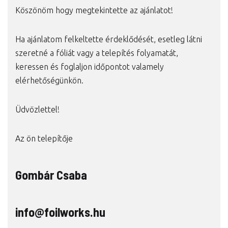
Köszönöm hogy megtekintette az ajánlatot!
Ha ajánlatom felkeltette érdeklődését, esetleg látni
szeretné a fóliát vagy a telepítés folyamatát,
keressen és foglaljon időpontot valamely
elérhetőségünkön.
Üdvözlettel!
Az ön telepítője
Gombár Csaba
info@foilworks.hu