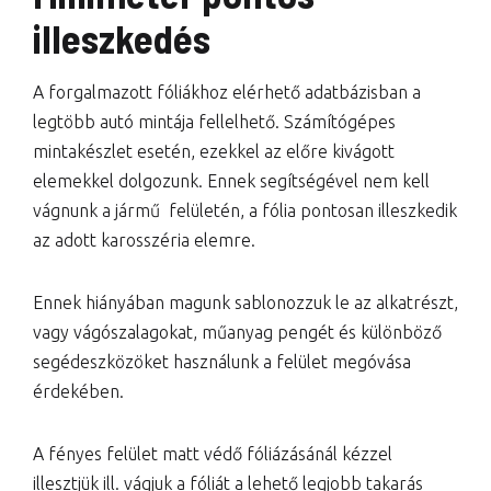
illeszkedés
A forgalmazott fóliákhoz elérhető adatbázisban a
legtöbb autó mintája fellelhető. Számítógépes
mintakészlet esetén, ezekkel az előre kivágott
elemekkel dolgozunk. Ennek segítségével nem kell
vágnunk a jármű felületén, a fólia pontosan illeszkedik
az adott karosszéria elemre.
Ennek hiányában magunk sablonozzuk le az alkatrészt,
vagy vágószalagokat, műanyag pengét és különböző
segédeszközöket használunk a felület megóvása
érdekében.
A fényes felület matt védő fóliázásánál kézzel
illesztjük ill. vágjuk a fóliát a lehető legjobb takarás