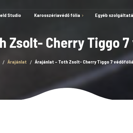
ield Studio
Karosszériavédő fólia
Egyéb szolgáltat
th Zsolt- Cherry Tiggo 7
Védelem karcok és
Árajánlat
Árajánlat – Toth Zsolt- Cherry Tiggo 7 védőfóli
horzsolások ellen
Öngyógyuló képesség
Autóvédő fólia
A fólia telepítése kész
sablonokkal
Lakkvédelem