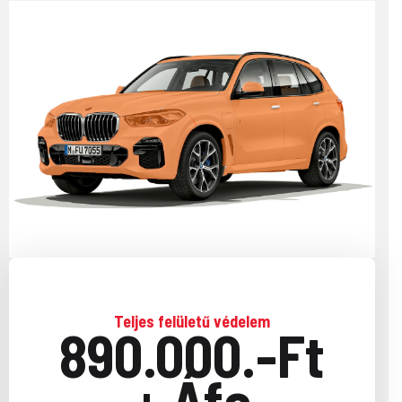
Teljes felületű védelem
890.000.-Ft
+ Áfa