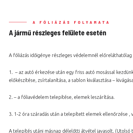
A FÓLIÁZÁS FOLYAMATA
A jármű részleges felülete esetén
A fóliázás időigénye részleges védelemnél előreláthatóla
1. – az autó érkezése után egy friss autó mosással kezdünk
előkészítése, zsírtalanítása, a sablon kiválasztása – kivágása
2. – a fóliavédelem telepítése, elemek leszárítása.
3. 1-2 óra száradás után a telepített elemek ellenőrzése , 
A telepítés utáni másnap délelőtti átvétel javasolt. (Utolsó 