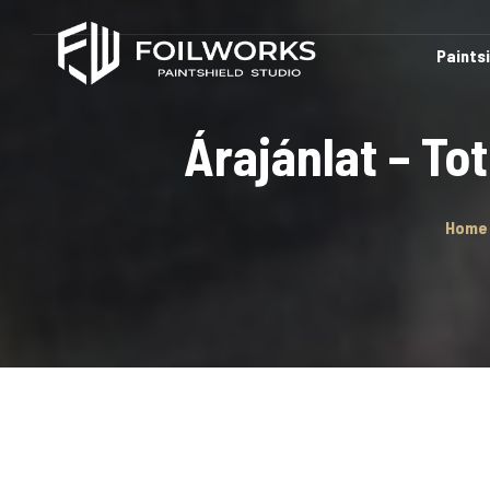
Paints
Árajánlat – To
Home