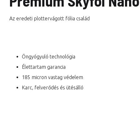
Premium Skyfol Nano
Az eredeti plottervágott fólia család
Öngyógyuló technológia
Élettartam garancia
185 micron vastag védelem
Karc, felverődés és ütésálló