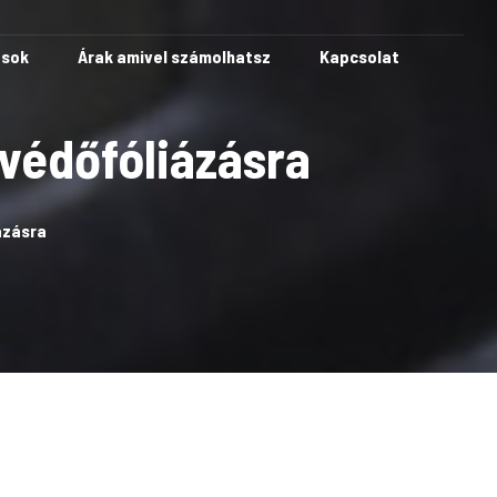
ások
Árak amivel számolhatsz
Kapcsolat
 védőfóliázásra
ázásra