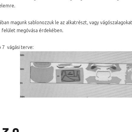
elemre.
ában magunk sablonozzuk le az alkatrészt, vagy vágószalagok
a felület megóvása érdekében.
o 7 vágási terve: