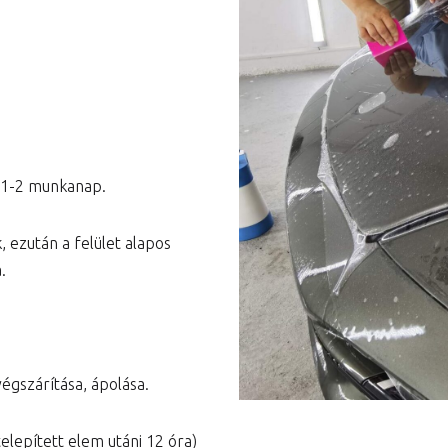
Városi prémium csomag
Teljes autó csomag
g 1-2 munkanap.
, ezután a felület alapos
.
végszárítása, ápolása.
telepített elem utáni 12 óra)