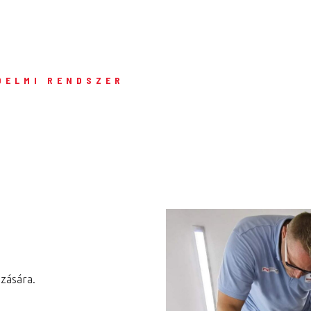
Fizikai és kémiai védelem
Matt védőfólia
Miért jó a sablonok
DELMI RENDSZER
használata?
Mi az a sablon?
Teljesen átlátszó védelem
Látványos ragyogás
A kerámia bevonat olyan
mint a fólia?
Védőfólia autóra
zására.
Basic szett / új autó induló
védelem