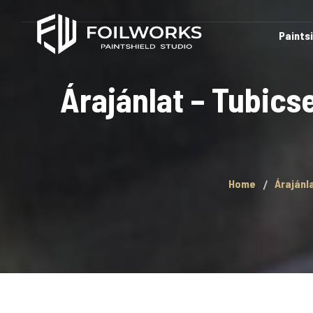
Paints
Árajánlat – Tubics
Home
Árajánl