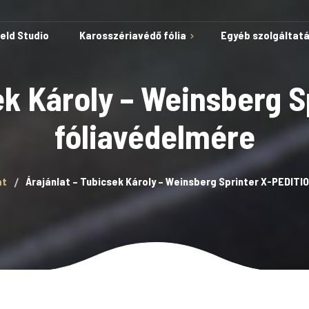
ield Studio
Karosszériavédő fólia
Egyéb szolgáltat
ek Károly – Weinsberg 
fóliavédelmére
Védelem karcok és
horzsolások ellen
Öngyógyuló képesség
at
Árajánlat – Tubicsek Károly – Weinsberg Sprinter X-PEDITI
Autóvédő fólia
A fólia telepítése kész
sablonokkal
Lakkvédelem