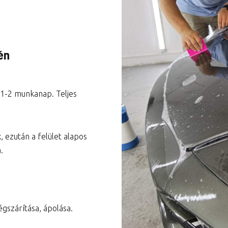
Városi prémium csomag
Teljes autó csomag
én
 1-2 munkanap. Teljes
, ezután a felület alapos
.
égszárítása, ápolása.