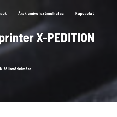
ások
Árak amivel számolhatsz
Kapcsolat
Sprinter X-PEDITION
ON fóliavédelmére