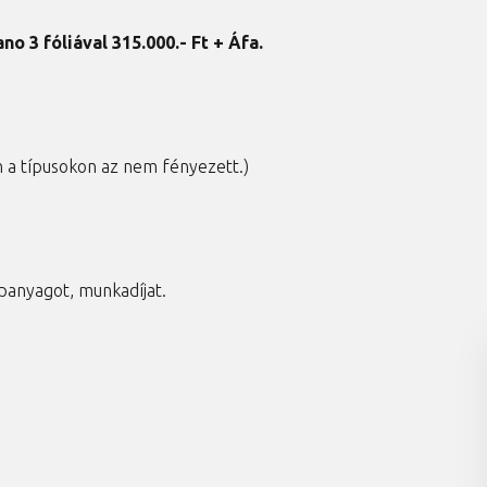
no 3 fóliával 315
.000.- Ft + Áfa.
n a típusokon az nem fényezett.)
panyagot, munkadíjat.