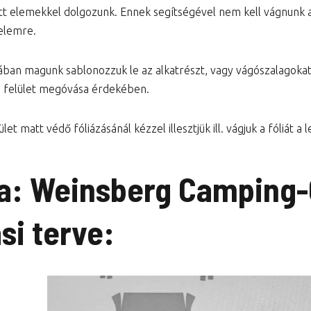
tt elemekkel dolgozunk. Ennek segítségével nem kell vágnunk a 
elemre.
ában magunk sablonozzuk le az alkatrészt, vagy vágószalagok
a felület megóvása érdekében.
let matt védő fóliázásánál kézzel illesztjük ill. vágjuk a fóliát 
a:
Weinsberg Camping-
si terve: