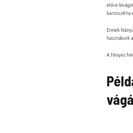
előre kivágo
karosszéria 
Ennek hiány
használunk 
A fényes felü
Péld
vágá