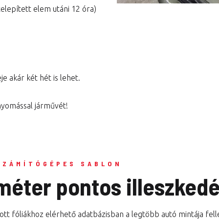
telepített elem utáni 12 óra)
e akár két hét is lehet.
 nyomással járművét!
SZÁMÍTÓGÉPES SABLON
iméter pontos illeszked
tt fóliákhoz elérhető adatbázisban a legtöbb autó mintája fel