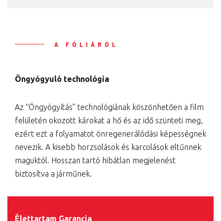
A FÓLIÁRÓL
Öngyógyuló technológia
Az “Öngyógyítás” technológiának köszönhetően a film
felületén okozott károkat a hő és az idő szünteti meg,
ezért ezt a folyamatot önregenerálódási képességnek
nevezik. A kisebb horzsolások és karcolások eltűnnek
maguktól. Hosszan tartó hibátlan megjelenést
biztosítva a járműnek.
Élettartam Garancia