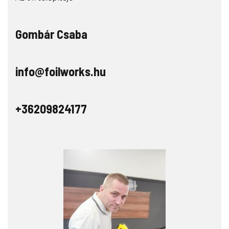
Gombár Csaba
info@foilworks.hu
+36209824177