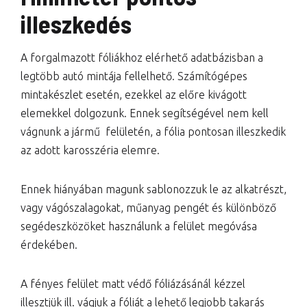
illeszkedés
A forgalmazott fóliákhoz elérhető adatbázisban a
legtöbb autó mintája fellelhető. Számítógépes
mintakészlet esetén, ezekkel az előre kivágott
elemekkel dolgozunk. Ennek segítségével nem kell
vágnunk a jármű felületén, a fólia pontosan illeszkedik
az adott karosszéria elemre.
Ennek hiányában magunk sablonozzuk le az alkatrészt,
vagy vágószalagokat, műanyag pengét és különböző
segédeszközöket használunk a felület megóvása
érdekében.
A fényes felület matt védő fóliázásánál kézzel
illesztjük ill. vágjuk a fóliát a lehető legjobb takarás