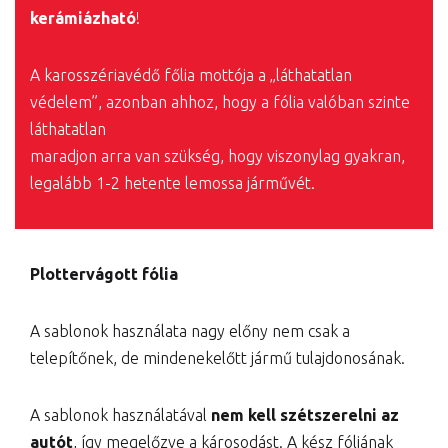
kerámiázható
!
A karosszériavédő főlia mottója a „láthatatlan
védelem”, azonban ahhoz, hogy a fólia valóban szinte
láthatatlan
maradjon arra van szükség, hogy viszonylag gyakran,
legalább 1-2 hetente lemossa járművét.
Plottervágott fólia
A sablonok használata nagy előny nem csak a
telepítőnek, de mindenekelőtt jármű tulajdonosának.
A sablonok használatával
nem kell szétszerelni az
autót
, így megelőzve a károsodást. A kész fóliának