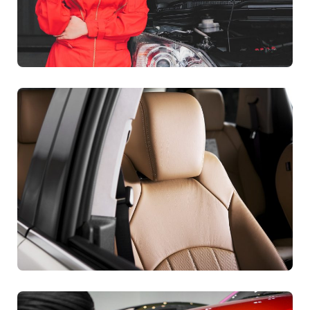
Városi prémium csomag
Teljes autó csomag