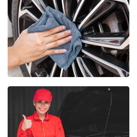
Fizikai és kémiai védelem
Matt védőfólia
Miért jó a sablonok
használata?
Mi az a sablon?
Teljesen átlátszó védelem
Látványos ragyogás
A kerámia bevonat olyan
mint a fólia?
Védőfólia autóra
Basic szett / új autó induló
védelem