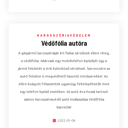
KAROSSZÉRIAVÉDELEM
Védőfólia autóra
A gépjármű karosszériáját ért fizikai sérülések elleni réteg,
a védőfólia. Akárcsak egy mobiltelefon kijelzőjét úgy a
jármű felületét is érik különböző sérülések. Szerencsére az
autó felülete is megvédhető hasonló módszerekkel. Az
előre kivágott fóliaszettek ugyanúgy feltelepíthetők mint
egy telefon kijelző esetében. Az autó és a hozzá tartozó
sablon Karosszériavédő szett kiválasztása Védőfólia
kapcsolat
2022-01-04