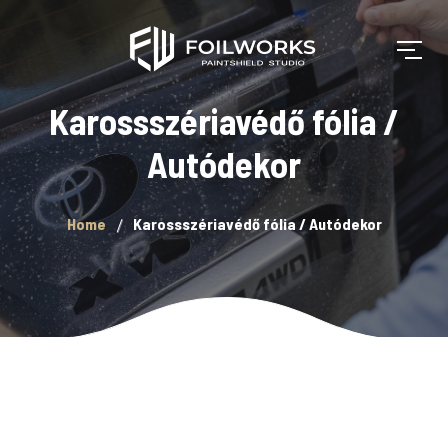
Karossszériavédő fólia /
Autódekor
Home
Karossszériavédő fólia / Autódekor