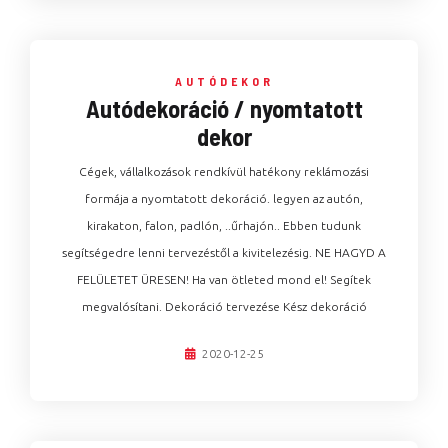
AUTÓDEKOR
Autódekoráció / nyomtatott
dekor
Cégek, vállalkozások rendkívül hatékony reklámozási
formája a nyomtatott dekoráció. legyen az autón,
kirakaton, falon, padlón, ..űrhajón.. Ebben tudunk
segítségedre lenni tervezéstől a kivitelezésig. NE HAGYD A
FELÜLETET ÜRESEN! Ha van ötleted mond el! Segítek
megvalósítani. Dekoráció tervezése Kész dekoráció
2020-12-25