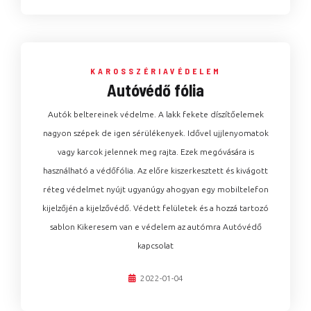
KAROSSZÉRIAVÉDELEM
Autóvédő fólia
Autók beltereinek védelme. A lakk fekete díszítőelemek
nagyon szépek de igen sérülékenyek. Idővel ujjlenyomatok
vagy karcok jelennek meg rajta. Ezek megóvására is
használható a védőfólia. Az előre kiszerkesztett és kivágott
réteg védelmet nyújt ugyanúgy ahogyan egy mobiltelefon
kijelzőjén a kijelzővédő. Védett felületek és a hozzá tartozó
sablon Kikeresem van e védelem az autómra Autóvédő
kapcsolat
2022-01-04