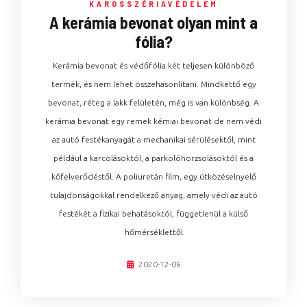
KAROSSZÉRIAVÉDELEM
A kerámia bevonat olyan mint a
fólia?
Kerámia bevonat és védőfólia két teljesen különböző
termék, és nem lehet összehasonlítani. Mindkettő egy
bevonat, réteg a lakk felületén, még is van különbség. A
kerámia bevonat egy remek kémiai bevonat de nem védi
az autó festékanyagát a mechanikai sérülésektől, mint
például a karcolásoktól, a parkolóhorzsolásoktól és a
kőfelverődéstől. A poliuretán film, egy ütközéselnyelő
tulajdonságokkal rendelkező anyag, amely védi az autó
festékét a fizikai behatásoktól, függetlenül a külső
hőmérséklettől
2020-12-06