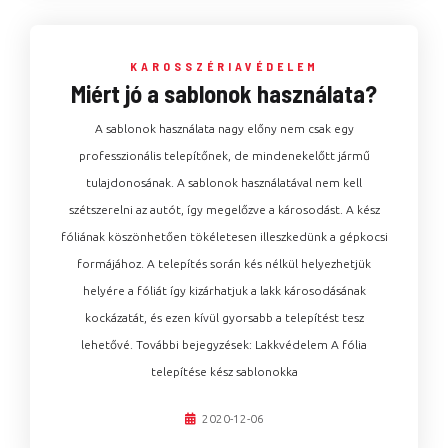
KAROSSZÉRIAVÉDELEM
Miért jó a sablonok használata?
A sablonok használata nagy előny nem csak egy
professzionális telepítőnek, de mindenekelőtt jármű
tulajdonosának. A sablonok használatával nem kell
szétszerelni az autót, így megelőzve a károsodást. A kész
fóliának köszönhetően tökéletesen illeszkedünk a gépkocsi
formájához. A telepítés során kés nélkül helyezhetjük
helyére a fóliát így kizárhatjuk a lakk károsodásának
kockázatát, és ezen kívül gyorsabb a telepítést tesz
lehetővé. További bejegyzések: Lakkvédelem A fólia
telepítése kész sablonokka
2020-12-06