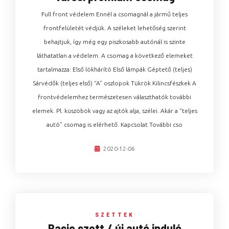
Full front védelem Ennél a csomagnál a jármű teljes
frontfelületét védjük. A széleket lehetőség szerint
behajtjuk, így még egy piszkosabb autónál is szinte
láthatatlan a védelem. A csomag a következő elemeket
tartalmazza: Első lökhárító Első lámpák Géptető (teljes)
Sárvédők (teljes első) “A” oszlopok Tükrök Kilincsfészkek A
frontvédelemhez természetesen választhatók további
elemek. Pl. küszöbök vagy az ajtók alja, szélei. Akár a “teljes
autó” csomag is elérhető. Kapcsolat További cso
2020-12-06
SZETTEK
Basic szett / új autó induló