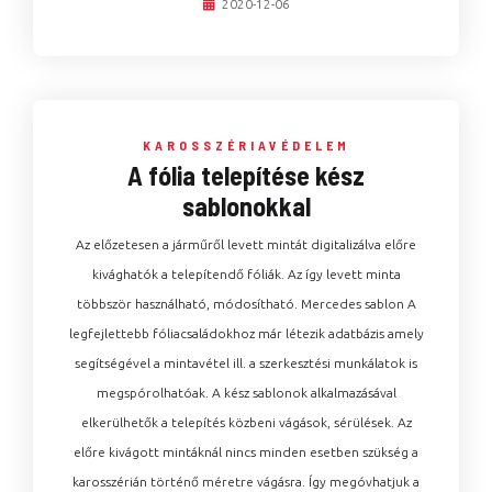
2020-12-06
KAROSSZÉRIAVÉDELEM
A fólia telepítése kész
sablonokkal
Az előzetesen a járműről levett mintát digitalizálva előre
kivághatók a telepítendő fóliák. Az így levett minta
többször használható, módosítható. Mercedes sablon A
legfejlettebb fóliacsaládokhoz már létezik adatbázis amely
segítségével a mintavétel ill. a szerkesztési munkálatok is
megspórolhatóak. A kész sablonok alkalmazásával
elkerülhetők a telepítés közbeni vágások, sérülések. Az
előre kivágott mintáknál nincs minden esetben szükség a
karosszérián történő méretre vágásra. Így megóvhatjuk a