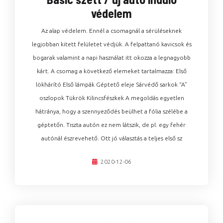
védelem
Az alap védelem. Ennél a csomagnál a sérüléseknek
legjobban kitett felületet védjük. A felpattanó kavicsok és
bogarak valamint a napi használat itt okozza a legnagyobb
kárt. A csomag a következő elemeket tartalmazza: Első
lökhárító Első lámpák Géptető eleje Sárvédő sarkok “A”
oszlopok Tükrök Kilincsfészkek A megoldás egyetlen
hátránya, hogy a szennyeződés beülhet a fólia szélébe a
géptetőn. Tiszta autón ez nem látszik, de pl. egy fehér
autónál észrevehető. Ott jó választás a teljes első sz
2020-12-06