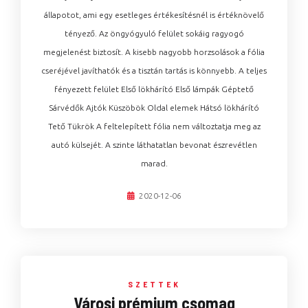
állapotot, ami egy esetleges értékesítésnél is értéknövelő
tényező. Az öngyógyuló felület sokáig ragyogó
megjelenést biztosít. A kisebb nagyobb horzsolások a fólia
cseréjével javíthatók és a tisztán tartás is könnyebb. A teljes
fényezett felület Első lökhárító Első lámpák Géptető
Sárvédők Ajtók Küszöbök Oldal elemek Hátsó lökhárító
Tető Tükrök A feltelepített fólia nem változtatja meg az
autó külsejét. A szinte láthatatlan bevonat észrevétlen
marad.
2020-12-06
SZETTEK
Városi prémium csomag