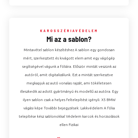
KAROSSZÉRIAVÉDELEM
Mi az a sablon?
Mintavétel sablon készítéshez A sablon egy gondosan
mért, szerkesztett és kivágott elem amit egy vágógép
segítségével vágunk a fóliára. Először mintát veszünk az
autóról, amit digitalizálunk. Ezt a mintát szerkesztve
megkapjuk az autó vonalas rajzát, ami tökéletesen
illeszkedik az adott gyártmányú és modellű az autóra. Egy
ilyen sablon csak a helyes feltelepítést igényli. X5 BMW
vágási képe További bejegyzések: Lakkvédelem A fólia
telepítése kész sablonokkal Védelem karcok és horzsolások
ellen Fizikai