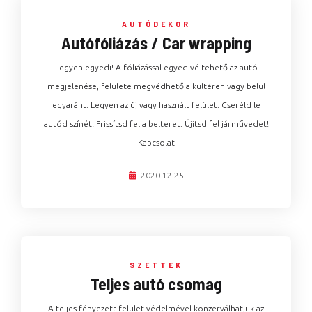
AUTÓDEKOR
Autófóliázás / Car wrapping
Legyen egyedi! A fóliázással egyedivé tehető az autó
megjelenése, felülete megvédhető a kültéren vagy belül
egyaránt. Legyen az új vagy használt felület. Cseréld le
autód színét! Frissítsd fel a belteret. Újitsd fel járművedet!
Kapcsolat
2020-12-25
SZETTEK
Teljes autó csomag
A teljes fényezett felület védelmével konzerválhatjuk az