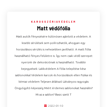
KAROSSZÉRIAVÉDELEM
Matt védőfólia
Matt autók fényezésére különösen ajánlott a védelem. A
kisebb sérülések sem polírozhatók, ahogyan egy
horzsolásos sérülés is nehezebben javítható. A matt fólia
használható fényes felületre is. Így nem csak védő szerepet
nyerünk de dekorációnak is használható. További
bejegyzések: Lakkvédelem A fólia telepítése kész
sablonokkal Védelem karcok és horzsolások ellen Fizikai és
kémiai védelem Teljesen átlátszó Látványos ragyogás
Öngyógyító képesség Miért érdemes sablonokat használni?
Mi az a sablon? Basic szett T
2022-01-10