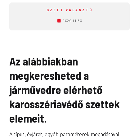
SZETT VÁLASZTÓ
2020-11-30
Az alábbiakban
megkeresheted a
járművedre elérhető
karosszériavédő szettek
elemeit.
A típus, évjárat, egyéb paraméterek megadásával