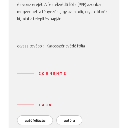
és vonz erejét. A festékvédő fólia (PPF) azonban
megvédheti a fényezést, így az mindig olyan jól néz
ki, mint a telepítés napján.
olvass tovább : -
Karosszériavédő fólia
COMMENTS
TAGS
autófóliázás
autóra