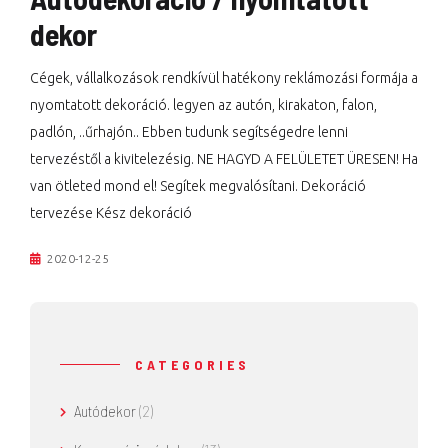
dekor
Cégek, vállalkozások rendkívül hatékony reklámozási formája a
nyomtatott dekoráció. legyen az autón, kirakaton, falon,
padlón, ..űrhajón.. Ebben tudunk segítségedre lenni
tervezéstől a kivitelezésig. NE HAGYD A FELÜLETET ÜRESEN! Ha
van ötleted mond el! Segítek megvalósítani. Dekoráció
tervezése Kész dekoráció
2020-12-25
CATEGORIES
Autódekor
(2)