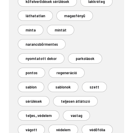
kőfelverődések sérülések
lakkréteg
láthatatlan
magasfényű
minta
mintát
narancsbőrmentes
nyomtatott dekor
parkolások
pontos
regeneráció
sablon
sablonok
szett
sérülések
teljesen átlátszó
teljes_védelem
vastag
vágott
védelem
védőfólia