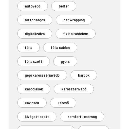
autóvédő
beltér
biztonságos
car wrapping
digitalizálva
fizikai védelem
fólia
fólia sablon
fólia szett
gyors
gépi karosszériavédő
karcok
karcolások
karosszérivédő
kavicsok
kereső
kivágott szett
komfort_csomag