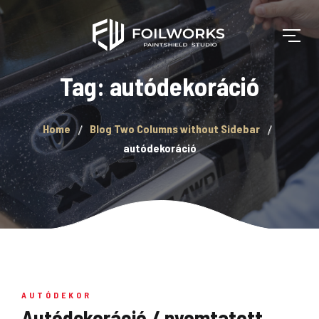
Tag: autódekoráció
Home
Blog Two Columns without Sidebar
autódekoráció
AUTÓDEKOR
Autódekoráció / nyomtatott