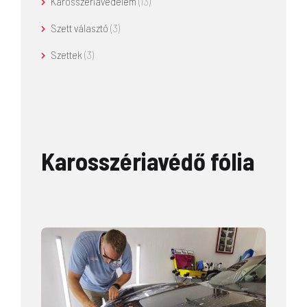
Karosszériavédelem
(13)
Szett választó
(3)
Szettek
(3)
Karosszériavédő fólia