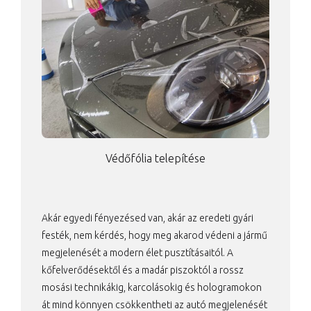
Védőfólia telepítése
Akár egyedi fényezésed van, akár az eredeti gyári
festék, nem kérdés, hogy meg akarod védeni a jármű
megjelenését a modern élet pusztításaitól. A
kőfelverődésektől és a madár piszoktól a rossz
mosási technikákig, karcolásokig és hologramokon
át mind könnyen csökkentheti az autó megjelenését