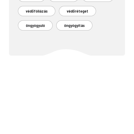
védőfóliázás
védőréteget
öngyógyuló
öngyógyítás