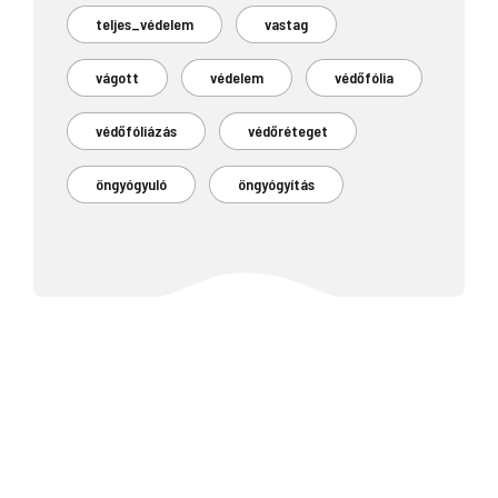
teljes_védelem
vastag
vágott
védelem
védőfólia
védőfóliázás
védőréteget
öngyógyuló
öngyógyítás