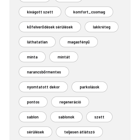
kivágott szett
komfort_csomag
kőfelverődések sérülések
lakkréteg
láthatatlan
magasfényű
minta
mintát
narancsbőrmentes
nyomtatott dekor
parkolások
pontos
regeneráció
sablon
sablonok
szett
sérülések
teljesen átlátszó