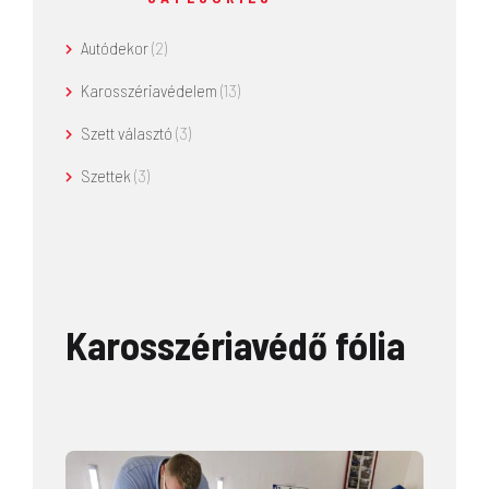
Autódekor
(2)
Karosszériavédelem
(13)
Szett választó
(3)
Szettek
(3)
Karosszériavédő fólia