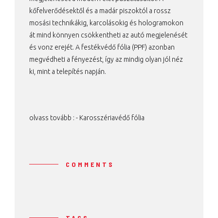
kőfelverődésektől és a madár piszoktól a rossz
mosási technikákig, karcolásokig és hologramokon
át mind könnyen csökkentheti az autó megjelenését
és vonz erejét. A festékvédő fólia (PPF) azonban
megvédheti a fényezést, így az mindig olyan jól néz
ki, mint a telepítés napján.
olvass tovább : -
Karosszériavédő fólia
COMMENTS
TAGS