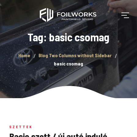
Tag: basic csomag
Home
Blog Two Columns without Sidebar
basic csomag
SZETTEK
Basic szett / új autó induló