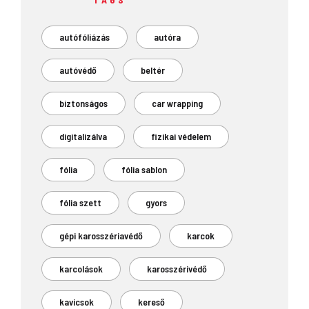
autófóliázás
autóra
autóvédő
beltér
biztonságos
car wrapping
digitalizálva
fizikai védelem
fólia
fólia sablon
fólia szett
gyors
gépi karosszériavédő
karcok
karcolások
karosszérivédő
kavicsok
kereső