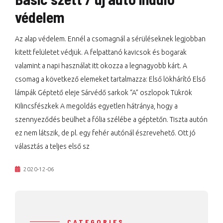
védelem
Az alap védelem. Ennél a csomagnál a sérüléseknek legjobban
kitett felületet védjük. A felpattanó kavicsok és bogarak
valamint a napi használat itt okozza a legnagyobb kárt. A
csomag a következő elemeket tartalmazza: Első lökhárító Első
lámpák Géptető eleje Sárvédő sarkok “A” oszlopok Tükrök
Kilincsfészkek A megoldás egyetlen hátránya, hogy a
szennyeződés beülhet a fólia szélébe a géptetőn. Tiszta autón
ez nem látszik, de pl. egy fehér autónál észrevehető. Ott jó
választás a teljes első sz
2020-12-06
CATEGORIES