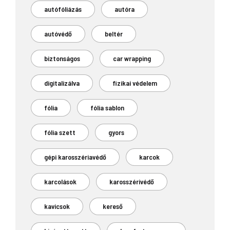
autófóliázás
autóra
autóvédő
beltér
biztonságos
car wrapping
digitalizálva
fizikai védelem
fólia
fólia sablon
fólia szett
gyors
gépi karosszériavédő
karcok
karcolások
karosszérivédő
kavicsok
kereső