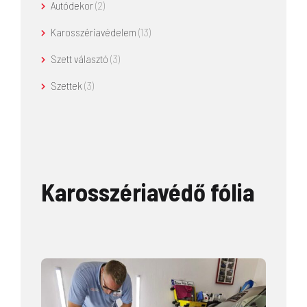
Autódekor
(2)
Karosszériavédelem
(13)
Szett választó
(3)
Szettek
(3)
Karosszériavédő fólia