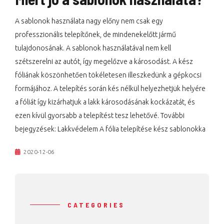
A sablonok használata nagy előny nem csak egy
professzionális telepítőnek, de mindenekelőtt jármű
tulajdonosának. A sablonok használatával nem kell
szétszerelni az autót, így megelőzve a károsodást. A kész
fóliának köszönhetően tökéletesen illeszkedünk a gépkocsi
formájához. A telepítés során kés nélkül helyezhetjük helyére
a fóliát így kizárhatjuk a lakk károsodásának kockázatát, és
ezen kívül gyorsabb a telepítést tesz lehetővé. További
bejegyzések: Lakkvédelem A fólia telepítése kész sablonokka
2020-12-06
CATEGORIES