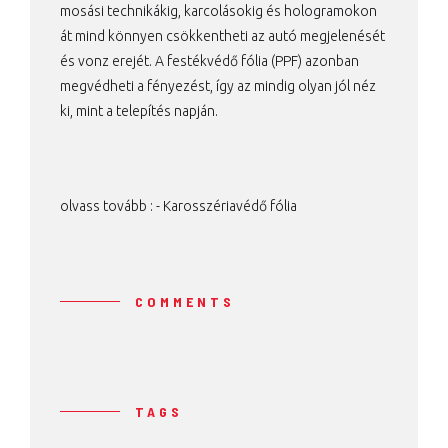
mosási technikákig, karcolásokig és hologramokon
át mind könnyen csökkentheti az autó megjelenését
és vonz erejét. A festékvédő fólia (PPF) azonban
megvédheti a fényezést, így az mindig olyan jól néz
ki, mint a telepítés napján.
olvass tovább : -
Karosszériavédő fólia
COMMENTS
TAGS