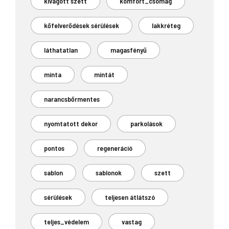
kivágott szett
komfort_csomag
kőfelverődések sérülések
lakkréteg
láthatatlan
magasfényű
minta
mintát
narancsbőrmentes
nyomtatott dekor
parkolások
pontos
regeneráció
sablon
sablonok
szett
sérülések
teljesen átlátszó
teljes_védelem
vastag