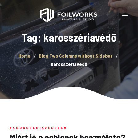
Tag: karosszériavédő
Home
Blog Two Columns without Sidebar
karosszériavédő
KAROSSZÉRIAVÉDELEM
Miért jó a sablonok használata?