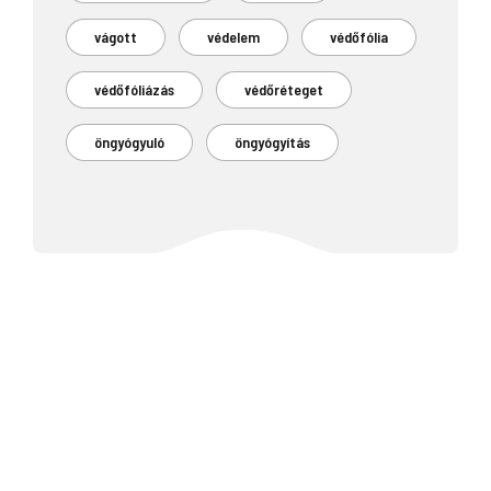
vágott
védelem
védőfólia
védőfóliázás
védőréteget
öngyógyuló
öngyógyítás